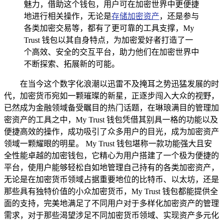
魅力，借助这个钱包，用户可在加密世界中更便捷
地进行相关操作，无论是
存储
加密资产
，还是参与
各类加密交易等，都有了更可靠的工具支撑，My
Trust 钱包以其自身特点，为加密爱好者打造了一
个高效、安全的交互平台，助力他们在加密世界中
不断探索、拓展新的可能。
在当今这个数字化浪潮以迅雷不及掩耳之势迅猛发展的时
代，加密货币宛如一颗璀璨的新星，正逐步闯入大众的视野，
已然成为金融领域备受瞩目的热门话题，在琳琅满目的管理加
密资产的工具之中，My Trust 钱包凭借其别具一格的功能以及
便捷高效的操作，成功吸引了众多用户的目光，成为加密资产
领域一颗耀眼的明星。 My Trust 钱包堪称一款功能强大且安
全性能卓越的加密钱包，它精心为用户搭建了一个极为便捷的
平台，使用户能够轻松自如地管理自己持有的各类加密资产，
无论是在加密货币领域占据重要地位的比特币、以太坊，还是
那些具有独特价值的小众加密货币，My Trust 钱包都能提供全
面的支持，完美地满足了不同用户对于多样化加密资产的管理
需求，对于那些渴望涉足不同加密货币领域、实现资产多元化