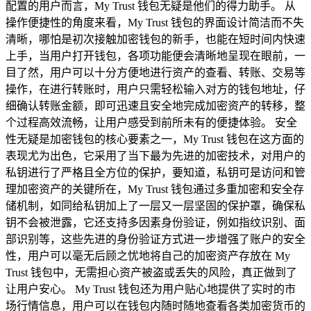
配置的用户而言，My Trust 钱包无疑是他们的得力助手。 从
操作便捷性的角度来看，My Trust 钱包的界面设计简洁而不失
清晰，哪怕是初次接触加密钱包的新手，也能在短时间内快速
上手，当用户打开钱包，各项功能便会清晰地呈现在眼前，一
目了然，用户可以十分方便地进行资产的查看、转账、交易等
操作，在进行转账时，用户只需轻松输入对方的钱包地址，仔
细确认转账金额，即可迅速且安全地完成加密资产的转移，整
个过程高效流畅，让用户感受到前所未有的便捷体验。 安全
性无疑是加密钱包的核心要素之一，My Trust 钱包在这方面的
表现尤为出色，它采用了当下最为先进的加密技术，对用户的
私钥进行了严格且全方位的保护，要知道，私钥可是访问和管
理加密资产的关键所在，My Trust 钱包通过多重加密和安全存
储机制，如同给私钥加上了一层又一层坚固的保护罩，确保私
钥不会被泄露，它还支持多因素身份验证，例如指纹识别、面
部识别等，这些先进的身份验证方式进一步增强了账户的安全
性，用户可以毫无后顾之忧地将自己的加密资产存放在 My
Trust 钱包中，无需担心资产被盗或丢失的风险，真正做到了
让用户安心。 My Trust 钱包还为用户贴心地提供了实时的市
场行情信息，用户可以在钱包内随时随地查看各类加密货币的