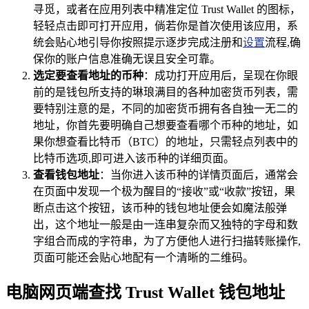
寻觅，或者在应用列表中精准定位 Trust Wallet 的图标，
轻轻点击即可打开应用，倘若你是首次使用该应用，系
统会贴心地引导你按照提示逐步完成注册和
设置
流程,确
保你的账户信息准确无误且安全可靠。
选定要查看地址的币种
：成功打开应用后，呈现在你眼
前的是钱包所支持的琳琅满目的各种加密货币列表，需
要特别注意的是，不同的加密货币拥有各自独一无二的
地址，你首先要明确自己想要查看哪个币种的地址，如
果你想查看比特币（BTC）的地址，只需轻点列表中的
比特币选项,即可进入该币种的详细页面。
查看钱包地址
：当你进入该币种的详情页面后，通常会
在页面中发现一个极为醒目的“接收”或“收款”按钮，果
断点击这个按钮，该币种的钱包地址便会如魔法般弹
出，这个地址一般是由一连串复杂而又独特的字母和数
字组合而成的字符串，为了方便他人进行扫描转账操作,
页面可能还会贴心地配有一个清晰的二维码。
电脑网页端查找 Trust Wallet 钱包地址