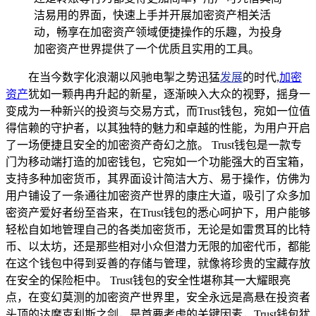
洁易用的界面，快速上手并开展加密资产相关活
动，畅享在加密资产领域便捷操作的乐趣，为投身
加密资产世界提供了一个优质且实用的工具。
在当今数字化浪潮以风驰电掣之势迅猛
发展
的时代,
加密
资产
犹如一颗冉冉升起的新星，逐渐映入大众的视野，摇身一
变成为一种新兴的投资与交易方式，而Trust钱包，宛如一位值
得信赖的守护者，以其独特的魅力和卓越的性能，为用户开启
了一场便捷且安全的加密资产奇幻之旅。 Trust钱包是一款专
门为移动端打造的加密钱包，它宛如一个功能强大的百宝箱，
支持多种加密货币，其界面设计简洁大方、易于操作，仿佛为
用户铺设了一条通往加密资产世界的康庄大道，吸引了众多加
密资产爱好者纷至沓来，在Trust钱包的悉心呵护下，用户能够
轻松自如地管理自己的各类加密货币，无论是如雷贯耳的比特
币、以太坊，还是那些相对小众但潜力无限的加密代币，都能
在这个钱包中得到妥善的存储与管理，就像将珍贵的宝藏存放
在安全的保险柜中。 Trust钱包的安全性堪称其一大耀眼亮
点，在变幻莫测的加密资产世界里，安全永远是高悬在投资者
头顶的达摩克利斯之剑，是首要考虑的关键因素，Trust钱包犹