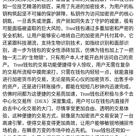
如一位技艺精湛的锁匠，采用了先进的加密技术，为用户的私
钥构筑起坚不可摧的保护屏障，私钥作为访问加密资产的核心
钥匙，一旦丢失或泄露，资产就如同失去了守护的城堡，极有
可能面临被盗取的巨大风险，Trust钱包通过多重加密和严密的
安全机制，让用户能够安心地将自己的加密资产托付其中，它
还紧跟科技潮流，支持生物识别技术，如指纹识别和面部识
别，进一步为钱包的安全性添砖加瓦，仿佛为钱包加上了一把
独一无二的“生物锁”，只有用户本人才能开启并访问自己的资
产。 Trust钱包的交易功能便捷得令人惊叹，用户无需在复杂
的交易所流程中摸爬滚打，只需在钱包内轻轻一点，就能直接
进行加密货币的交易，无论是购买心仪的加密货币、出售手中
的资产，还是进行转账操作，都能在短短几秒钟内迅速完成，
仿佛时间都为这便捷的交易而加速，Trust钱包还积极与多个去
中心化交易所（DEX）深度集成，用户可以在钱包内直接开
启去中心化交易的大门，尽情享受更加自由、透明的交易体
验，这种便捷的交易方式，就像是为加密资产交易安装了一台
高速引擎，使得交易变得更加高效，让用户能够敏锐地捕捉市
场机会，在瞬息万变的市场中抢占先机。 Trust钱包还宛如一