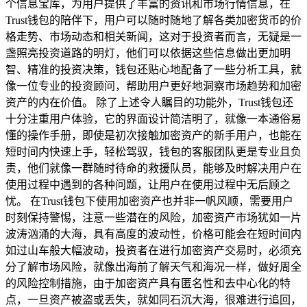
个信息宝库，为用户提供了丰富的资讯和市场行情信息，在
Trust钱包的陪伴下，用户可以随时随地了解各类加密货币的价
格走势、市场动态和相关新闻，这对于投资者而言，无疑是一
盏照亮投资道路的明灯，他们可以依据这些信息做出更加明
智、精准的投资决策，钱包还贴心地配备了一些分析工具，就
像一位专业的投资顾问，帮助用户更好地洞察市场趋势和加密
资产的内在价值。 除了上述令人瞩目的功能外，Trust钱包还
十分注重用户体验，它的界面设计简洁明了，就像一本通俗易
懂的操作手册，即使是初次接触加密资产的新手用户，也能在
短时间内快速上手，轻松驾驭，钱包的客服团队更是专业且负
责，他们就像一群随时待命的救援队员，能够及时解决用户在
使用过程中遇到的各种问题，让用户在使用过程中无后顾之
忧。 在Trust钱包下使用加密资产也并非一帆风顺，需要用户
时刻保持警惕，注意一些潜在的风险，加密资产市场犹如一片
波涛汹涌的大海，具有高度的波动性，价格可能会在短时间内
如过山车般大幅波动，投资者在进行加密资产交易时，必须充
分了解市场风险，就像出海前了解天气和海况一样，做好周全
的风险控制措施，由于加密资产具有匿名性和去中心化的特
点，一旦资产被盗或丢失，就如同石沉大海，很难进行追回，