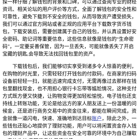
探一样仔细了解钱包的背景和口碑，可以通过查阅专业的财经
资讯、相关论坛的用户评价等方式，全面了解钱包的安全性和
可靠性，避免下载到不安全的钱包，从而导致资产遭受损失，
我们可以通过官方网站或者正规的应用平台下载数字货币钱
包，下载安装后，需要创建属于自己的钱包，并认真设置好安
全密码、助记词等重要信息，这些信息就像是钱包的“生命密
码”，一定要妥善保管，因为一旦丢失，可能就像丢失了开启
宝藏的钥匙,会导致无法找回钱包里的资产。
下载钱包后，我们能够切实享受到诸多令人惊喜的便利，
在购物的时光里，只需轻轻打开钱包的付款码，在商家的扫码
设备前轻轻一扫，就能迅速完成支付，无需再像过去那样在钱
包里翻找现金，也不用担心银行卡忘带等尴尬情况，这种支付
方式既方便又快捷，让购物变得更加轻松愉悦，电子钱包还支
持线上转账功能，无论是给远方的家人朋友送上一份温暖的问
候金，还是进行商务交易中的资金往来，都能在瞬间完成，资
金就像一道闪电，快速、准确地到达目标
账户
，除此之外，一
些钱包还贴心地提供了理财功能，用户可以将闲置资金存入钱
包的理财产品中，让这些资金在安全可靠的环境中为自己赚取