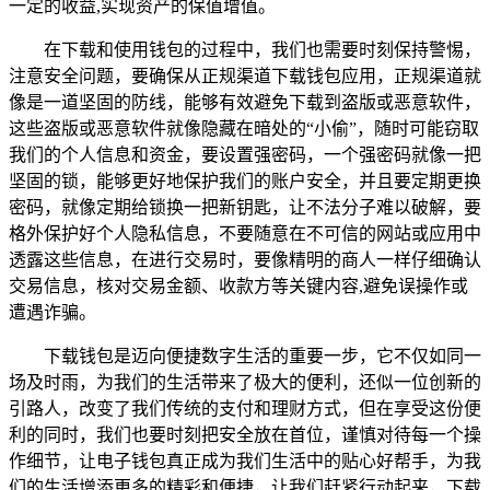
一定的收益,实现资产的保值增值。
在下载和使用钱包的过程中，我们也需要时刻保持警惕，
注意安全问题，要确保从正规渠道下载钱包应用，正规渠道就
像是一道坚固的防线，能够有效避免下载到盗版或恶意软件，
这些盗版或恶意软件就像隐藏在暗处的“小偷”，随时可能窃取
我们的个人信息和资金，要设置强密码，一个强密码就像一把
坚固的锁，能够更好地保护我们的账户安全，并且要定期更换
密码，就像定期给锁换一把新钥匙，让不法分子难以破解，要
格外保护好个人隐私信息，不要随意在不可信的网站或应用中
透露这些信息，在进行交易时，要像精明的商人一样仔细确认
交易信息，核对交易金额、收款方等关键内容,避免误操作或
遭遇诈骗。
下载钱包是迈向便捷数字生活的重要一步，它不仅如同一
场及时雨，为我们的生活带来了极大的便利，还似一位创新的
引路人，改变了我们传统的支付和理财方式，但在享受这份便
利的同时，我们也要时刻把安全放在首位，谨慎对待每一个操
作细节，让电子钱包真正成为我们生活中的贴心好帮手，为我
们的生活增添更多的精彩和便捷，让我们赶紧行动起来，下载