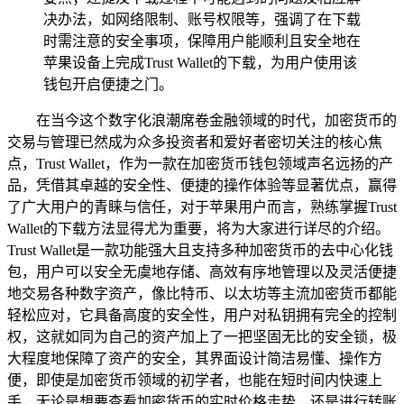
决办法，如网络限制、账号权限等，强调了在下载
时需注意的安全事项，保障用户能顺利且安全地在
苹果设备上完成Trust Wallet的下载，为用户使用该
钱包开启便捷之门。
在当今这个数字化浪潮席卷金融领域的时代，加密货币的
交易与管理已然成为众多投资者和爱好者密切关注的核心焦
点，Trust Wallet，作为一款在加密货币钱包领域声名远扬的产
品，凭借其卓越的安全性、便捷的操作体验等显著优点，赢得
了广大用户的青睐与信任，对于苹果用户而言，熟练掌握Trust
Wallet的下载方法显得尤为重要，将为大家进行详尽的介绍。
Trust Wallet是一款功能强大且支持多种加密货币的去中心化钱
包，用户可以安全无虞地存储、高效有序地管理以及灵活便捷
地交易各种数字资产，像比特币、以太坊等主流加密货币都能
轻松应对，它具备高度的安全性，用户对私钥拥有完全的控制
权，这就如同为自己的资产加上了一把坚固无比的安全锁，极
大程度地保障了资产的安全，其界面设计简洁易懂、操作方
便，即使是加密货币领域的初学者，也能在短时间内快速上
手，无论是想要查看加密货币的实时价格走势，还是进行转账