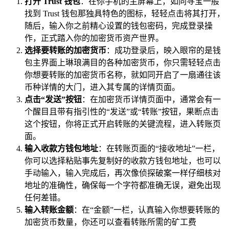
打开 Trust 钱包
：在你手机的主屏幕上，如同寻宝一般
找到 Trust 钱包那独具特色的图标，轻轻点击将其打开，
随后，输入你之前精心设置的钱包密码，完成登录操
作，正式踏入你的加密货币资产世界。
选择要转账的加密货币
：成功登录后，映入眼帘的是钱
包主界面上琳琅满目的各种加密货币，你只需轻轻点击
你想要转账的加密货币名称，就如同开启了一扇通往该
币种详情的大门，进入其专属的详情页面。
点击“发送”按钮
：在加密货币详情页面中，通常会有一
个醒目且带有指引性的“发送”或“转账”按钮，果断点击
这个按钮，你将正式开启转账的关键流程，进入转账页
面。
输入收款方钱包地址
：在转账页面的“接收地址”一栏，
你可以选择粘贴事先复制好的收款方钱包地址，也可以
手动输入，输入完成后，再次像侦探破案一样仔细核对
地址的准确性，确保每一个字符都准确无误，避免出现
任何差错。
输入转账金额
：在“金额”一栏，认真输入你想要转账的
加密货币数量，你还可以查看转账所需的矿工费