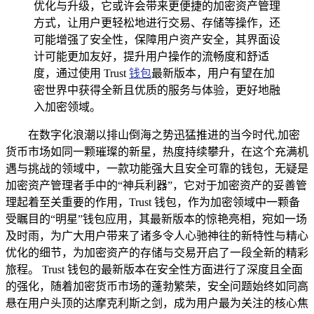
优化与升级，它或许会带来更便捷的加密资产管理
方式，让用户更轻松地进行交易、存储等操作，还
可能增强了安全性，保障用户资产安全，其界面设
计可能更加友好，提升用户操作的流畅度和舒适
度，通过使用 Trust
钱包
最新版本，用户有望在加
密世界中获得全新且优质的服务与体验，更好地融
入加密领域。
在数字化浪潮以排山倒海之势迅猛推进的当今时代,加密
货币市场如同一颗璀璨的新星，热度持续攀升，在这个充满机
遇与挑战的领域中，一款功能强大且安全可靠的钱包，无疑是
加密资产管理者手中的“神兵利器”，它对于加密资产的妥善管
理起着至关重要的作用，Trust 钱包，作为加密领域中一颗备
受瞩目的“明星”钱包应用，其最新版本的惊艳亮相，宛如一场
及时雨，为广大用户带来了诸多令人心驰神往的新特性与精心
优化的细节，为加密资产的存储与交易开启了一段全新的精彩
旅程。 Trust 钱包的最新版本在安全性方面进行了深度且全面
的强化，随着加密货币市场的蓬勃繁荣，安全问题始终如同高
悬在用户头顶的达摩克利斯之剑，成为用户最为关注的核心焦