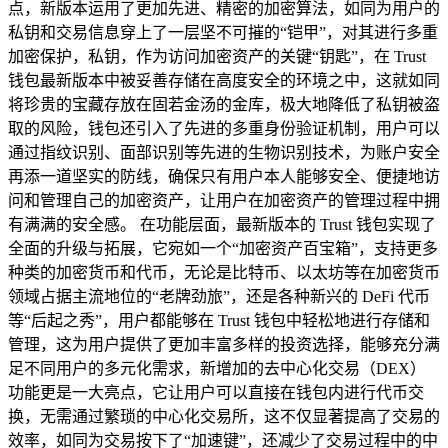
点，新版本运用了更加先进、精密的加密算法，如同为用户的
私钥和交易信息穿上了一层坚不可摧的“铠甲”，对其进行多重
加密保护，私钥，作为访问加密资产的关键“钥匙”，在 Trust
钱包最新版本中被妥善存储在高度安全的环境之中，这就如同
将珍贵的宝藏存放在固若金汤的金库，极大地降低了私钥被盗
取的风险，钱包还引入了先进的多重身份验证机制，用户可以
通过指纹识别、面部识别等先进的生物识别技术，为账户安全
再添一道坚实的防线，确保只有用户本人能够安全、便捷地访
问和管理自己的加密资产，让用户在加密资产的管理过程中拥
有满满的安全感。 在功能层面，最新版本的 Trust 钱包实现了
全面的升级与拓展，它宛如一个“加密资产百宝箱”，支持更多
种类的加密货币和代币，无论是比特币、以太坊等在加密货币
领域占据主流地位的“老牌劲旅”，还是各种新兴的 DeFi 代币
等“后起之秀”，用户都能够在 Trust 钱包中轻松地进行存储和
管理，这为用户提供了更加丰富多样的投资选择，能够充分满
足不同用户的多元化需求，新增加的去中心化交易（DEX）
功能更是一大亮点，它让用户可以直接在钱包内进行代币交
换，无需通过繁琐的中心化交易所，这不仅显著提高了交易的
效率，如同为交易按下了“加速键”，还减少了交易过程中的中