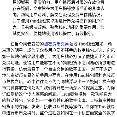
易领域有一定影响力，用户换币后对币的存放位置
存在疑问，文章旨在为用户揭秘换币后币的具体去
向，帮助用户清晰了解交易流程及资产存储情况，
对于使用Trust钱包安卓版进行币兑换操作的用户而
言，具有解决疑惑、熟悉钱包功能的重要作用，为
其更安全、便捷地使用钱包提供了有效指引。
在当今风云变幻的
加密货币交易
领域,Trust钱包宛如一颗
璀璨的明星，成为了众多用户爱不释手的数字钱包之选，它宛
如一位贴心的金融小助手，为用户精心打造了便捷无比的币币
兑换功能，使得用户能够在不同的加密货币之间随心所欲地进
行转换，仿佛置身于一个自由交易的数字王国。 对于不少初
涉加密货币交易的新手用户而言，在使用Trust钱包顺利完成币
币兑换之后，心中往往会不约而同地浮现出一个疑问：换完的
币究竟存放在何处呢？我们将开启一场深入的探索之旅，为你
详细剖析这个令人困惑的问题。 Trust钱包堪称一款功能强大
的移动钱包，它宛如一个兼容并包的数字宝库，支持着多种加
密货币的存储、发送、接收以及兑换等操作，当你在Trust钱包
中进行币币兑换时，整个过程就如同在一个私密而安全的数字