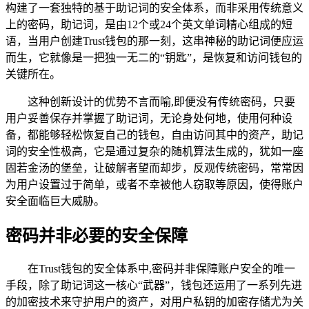
构建了一套独特的基于助记词的安全体系，而非采用传统意义
上的密码，助记词，是由12个或24个英文单词精心组成的短
语，当用户创建Trust钱包的那一刻，这串神秘的助记词便应运
而生，它就像是一把独一无二的“钥匙”，是恢复和访问钱包的
关键所在。
这种创新设计的优势不言而喻,即便没有传统密码，只要
用户妥善保存并掌握了助记词，无论身处何地，使用何种设
备，都能够轻松恢复自己的钱包，自由访问其中的资产，助记
词的安全性极高，它是通过复杂的随机算法生成的，犹如一座
固若金汤的堡垒，让破解者望而却步，反观传统密码，常常因
为用户设置过于简单，或者不幸被他人窃取等原因，使得账户
安全面临巨大威胁。
密码并非必要的安全保障
在Trust钱包的安全体系中,密码并非保障账户安全的唯一
手段，除了助记词这一核心“武器”，钱包还运用了一系列先进
的加密技术来守护用户的资产，对用户私钥的加密存储尤为关