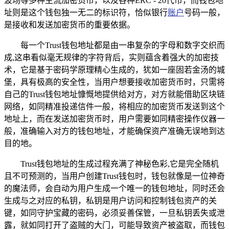
波场等多种主流加密货币，以及各种ERC - 20代币，而钱包地
址则是这个钱包独一无二的标识符，恰似银行
账户
号码一般，
是接收和发送加密货币的重要依据。
每一个Trust钱包地址都是由一串复杂的字母和数字交织而
成,这串看似毫无规律的字符背后，实则蕴含着强大的加密技
术，它是基于密码学原理精心生成的，犹如一座固若金汤的城
堡，具有极高的安全性，当用户想要接收加密货币时，只需将
自己的Trust钱包地址慷慨地提供给对方，对方就能借助区块链
网络，如同精准投递信件一般，将相应的加密货币发送到这个
地址上，而在发送加密货币时，用户需要如同精密操作仪器一
般，准确输入对方的钱包地址，才能确保资产准确无误地到达
目的地。
Trust钱包地址的生成过程充满了神秘色彩,它是完全随机
且不可预测的，当用户创建Trust钱包时，钱包就像是一位神奇
的魔法师，会自动为用户生成一个唯一的钱包地址，同时还会
生成与之对应的私钥，私钥是用户访问和控制钱包资产的关
键，如同守护宝藏的密码，必须妥善保管，一旦私钥丢失或泄
露，就如同打开了盗贼的大门，可能导致资产被盗取，而钱包