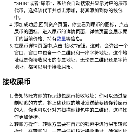
“SHIB”或者“屎币”，系统会自动搜索并显示对应的屎币
代币，选择该代币并点击添加，将其添加到你的钱包
中。
添加成功后,回到资产页面，你会看到屎币的图标，点击
屎币的图标，进入屎币的详情页面，详情页面会展示屎
币的当前价格、持有
数量
等信息。
在屎币详情页面中,点击“接收”按钮，这时，会弹出一个
窗口，窗口中包含一个二维码和一串字符地址，这个地
址就是你接收屎币的专属地址，无论是二维码还是字符
地址，都可以用于接收屎币。
接收屎币
告知转账方你的Trust钱包屎币接收地址：你可以通过复
制粘贴的方式，将上述获取的地址发送给要给你转屎币
的人，你也可以让对方扫描你钱包中的二维码，这样操
作更加便捷。
转账方操作：转账方需要在自己的钱包中进行屎币转账
操作，在转账时，一定要仔细核对接收地址，确保地址