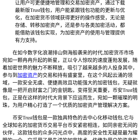
让用户可更便捷地管理和交易加密资产，通过下载
最新版Trust钱包，用户能紧跟钱包功能的更新与优
化，在加密货币领域获得更好的操作感受，无论是
存储、转移加密资产，还是参与各类加密活动，都
能借助该钱包实现，为加密资产的使用与管理提供
有力支持。
在如今数字化浪潮排山倒海般袭来的时代,加密货币市场
宛如一颗冉冉升起的新星，正以令人惊叹的速度蓬勃发展，随
着加密世界的魅力不断释放，吸引了越来越多的人投身其中，
参与到
加密资产
的交易和持有盛宴里，在这个风起云涌的领
域，一款安全无虞、便捷高效且功能强大的加密钱包，无疑就
像是一把开启财富之门的金钥匙，变得至关重要，币安Trust钱
包，正是在这样的时代大背景下应运而生，宛如一颗璀璨的明
珠，为用户精心打造了一个优质的加密资产管理解决方案。
币安Trust钱包是一款独具特色的去中心化移动钱包,它与
全球知名的加密货币交易平台币安紧密相连，如同亲密无间的
伙伴，这款钱包的众多闪光点中，高度的安全性无疑是最为耀