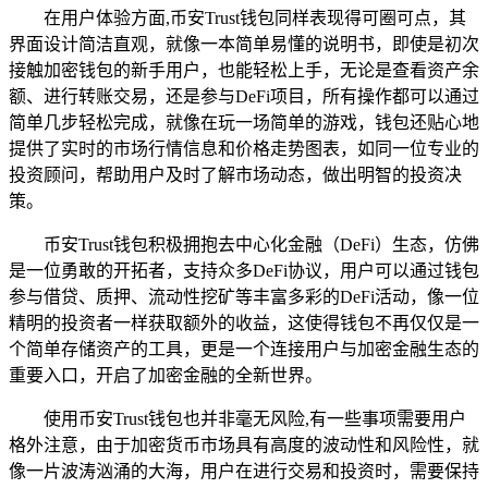
在用户体验方面,币安Trust钱包同样表现得可圈可点，其
界面设计简洁直观，就像一本简单易懂的说明书，即使是初次
接触加密钱包的新手用户，也能轻松上手，无论是查看资产余
额、进行转账交易，还是参与DeFi项目，所有操作都可以通过
简单几步轻松完成，就像在玩一场简单的游戏，钱包还贴心地
提供了实时的市场行情信息和价格走势图表，如同一位专业的
投资顾问，帮助用户及时了解市场动态，做出明智的投资决
策。
币安Trust钱包积极拥抱去中心化金融（DeFi）生态，仿佛
是一位勇敢的开拓者，支持众多DeFi协议，用户可以通过钱包
参与借贷、质押、流动性挖矿等丰富多彩的DeFi活动，像一位
精明的投资者一样获取额外的收益，这使得钱包不再仅仅是一
个简单存储资产的工具，更是一个连接用户与加密金融生态的
重要入口，开启了加密金融的全新世界。
使用币安Trust钱包也并非毫无风险,有一些事项需要用户
格外注意，由于加密货币市场具有高度的波动性和风险性，就
像一片波涛汹涌的大海，用户在进行交易和投资时，需要保持