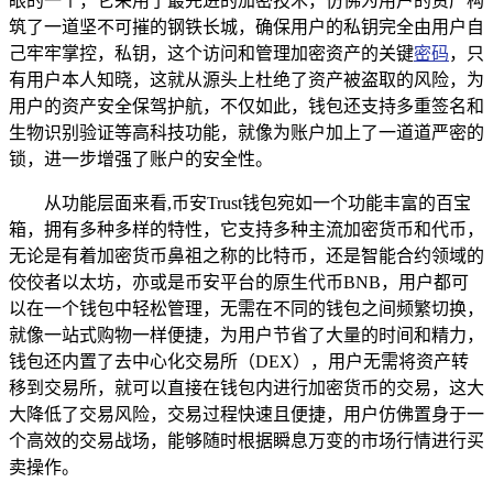
眼的一个，它采用了最先进的加密技术，仿佛为用户的资产构
筑了一道坚不可摧的钢铁长城，确保用户的私钥完全由用户自
己牢牢掌控，私钥，这个访问和管理加密资产的关键
密码
，只
有用户本人知晓，这就从源头上杜绝了资产被盗取的风险，为
用户的资产安全保驾护航，不仅如此，钱包还支持多重签名和
生物识别验证等高科技功能，就像为账户加上了一道道严密的
锁，进一步增强了账户的安全性。
从功能层面来看,币安Trust钱包宛如一个功能丰富的百宝
箱，拥有多种多样的特性，它支持多种主流加密货币和代币，
无论是有着加密货币鼻祖之称的比特币，还是智能合约领域的
佼佼者以太坊，亦或是币安平台的原生代币BNB，用户都可
以在一个钱包中轻松管理，无需在不同的钱包之间频繁切换，
就像一站式购物一样便捷，为用户节省了大量的时间和精力，
钱包还内置了去中心化交易所（DEX），用户无需将资产转
移到交易所，就可以直接在钱包内进行加密货币的交易，这大
大降低了交易风险，交易过程快速且便捷，用户仿佛置身于一
个高效的交易战场，能够随时根据瞬息万变的市场行情进行买
卖操作。