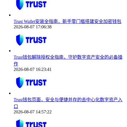
Trust Wallet安装全指南，新手零门槛搭建安全加密钱包
2026-08-07 17:06:38
Trust钱包解除授权全指南，守护数字资产安全的必备操
作
2026-08-07 16:23:41
Trust钱包页面，安全与便捷并存的去中心化数字资产入
口
2026-08-07 14:57:22