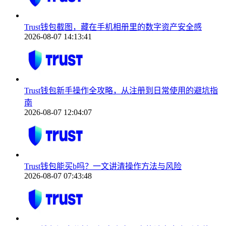
Trust钱包截图，藏在手机相册里的数字资产安全感
2026-08-07 14:13:41
Trust钱包新手操作全攻略，从注册到日常使用的避坑指
南
2026-08-07 12:04:07
Trust钱包能买b吗？一文讲清操作方法与风险
2026-08-07 07:43:48