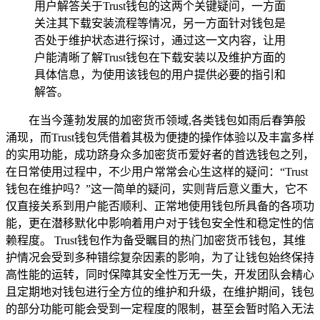
用户解答关于Trust钱包的这两个关键疑问，一方面
关注其下载安装流程等情况，另一方面针对钱包是
否处于维护状态进行探讨，通过这一文内容，让用
户能清晰了解Trust钱包在下载安装以及维护方面的
具体信息，为使用该钱包的用户提供必要的指引和
解答。
在当今蓬勃发展的加密货币领域,各类钱包如雨后春笋般
涌现，而Trust钱包凭借着其极为便捷的操作体验以及丰富多样
的实用功能，成功跻身众多加密货币爱好者的首选钱包之列，
在日常使用过程中，不少用户常常会心生这样的疑问：“Trust
钱包在维护吗？”这一简单的疑问，实则背后意义重大，它不
仅直接关系到用户能否顺利、正常地使用钱包所具备的各项功
能，更在潜移默化中影响着用户对于钱包安全性和稳定性的信
赖程度。 Trust钱包作为备受瞩目的热门加密货币钱包，其维
护情况会受到多种错综复杂因素的影响，为了让钱包始终保持
高性能的运转，同时保障其安全性万无一失，开发团队会精心
且定期地对钱包进行全方位的维护和升级，在维护期间，钱包
的部分功能可能会受到一定程度的限制，甚至会暂时陷入无法