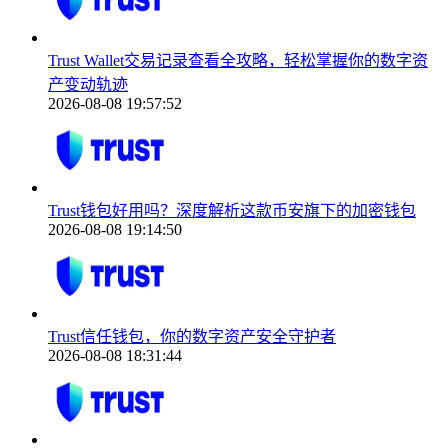
Trust Wallet交易记录查看全攻略，轻松掌握你的数字资
产变动轨迹
2026-08-08 19:57:52
Trust钱包好用吗？深度解析这款币安旗下的加密钱包
2026-08-08 19:14:50
Trust信任钱包，你的数字资产安全守护者
2026-08-08 18:31:44