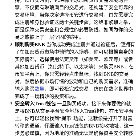
持，以币安为例，它堪称全球加密货币交易领域的巨
擘，不仅拥有琳琅满目的交易对，还构建了安全可靠的
交易环境，当你决定选择币安进行交易时，首先需要完
成注册和身份验证这两个关键步骤，这绝非繁琐之举，
而是保障交易安全和合规性的必要防线，如同为你的交
易之旅披上了一层坚固的铠甲。
顺利购买BNB
当你成功完成注册并通过验证后，便拥有
了在加密货币市场中驰骋的入场券，你可以根据自身的
实际情况，选择使用法定货币（如美元、欧元等）或者
其他加密货币（如比特币、以太坊等）来购买BNB，在
币安平台上，你只需轻轻点击鼠标，找到BNB的交易
对，然后依据市场行情的波动和自己的购买需求，准确
输入购买
数量
，即可轻松完成交易，仿佛在数字世界中
完成了一场精妙的投资布局。
安全转入Trust钱包
一旦购买成功，接下来你要做的就
是将BNB从交易平台安全地转入Trust钱包，在币安平台
上，你可以轻松找到“提币”功能，这就像是打开了财富
转移的通道，仔细输入Trust钱包的BNB接收地址，这一
步务必谨慎，因为地址的准确无误是确保资金安全转移