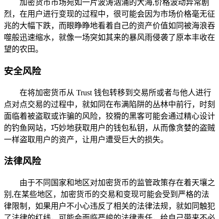
加密货币市场宛如一片波涛汹涌的大海,价格波动异常剧
烈，在用户进行变现的过程中，很可能会因为市场价格毫无征
兆的大幅下跌，而眼睁睁地看着自己的资产价值如同被海浪吞
噬般迅速缩水，就像一场突如其来的暴风雨侵袭了原本丰收在
望的农田。
安全风险
在将加密货币从 Trust 钱包转移到交易所或者与他人进行
点对点交易的过程中，就如同在布满陷阱的丛林中前行，时刻
面临着被盗取或诈骗的风险，狡猾的黑客可能会通过精心设计
的钓鱼网站，巧妙地获取用户的钱包私钥，从而像贪婪的盗贼
一样盗取用户的资产，让用户遭受巨大的损失。
法律风险
由于不同国家和地区对加密货币的监管政策存在着天壤之
别,在某些地区，加密货币的交易和变现可能会受到严格的法
律限制，如果用户不小心违反了相关的法律法规，就如同触犯
了法律的红线，可能会面临严峻的法律责任，给自己带来不必