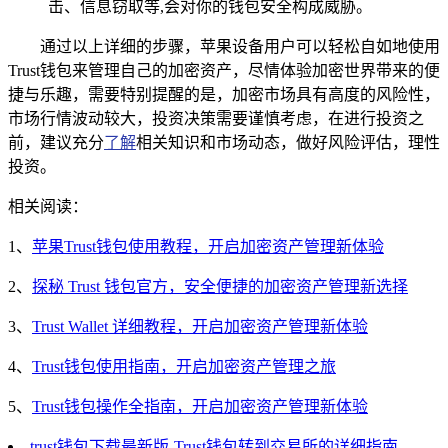
击、信息窃取等,会对你的钱包安全构成威胁。
通过以上详细的步骤，苹果设备用户可以轻松自如地使用
Trust钱包来管理自己的加密资产，尽情体验加密世界带来的便
捷与乐趣，需要特别提醒的是，加密市场具有高度的风险性，
市场行情波动较大，投资决策需要谨慎考虑，在进行投资之
前，建议充分
了解
相关知识和市场动态，做好风险评估，理性
投资。
相关阅读：
1、
苹果Trust钱包使用教程，开启加密资产管理新体验
2、
探秘 Trust 钱包官方，安全便捷的加密资产管理新选择
3、
Trust Wallet 详细教程，开启加密资产管理新体验
4、
Trust钱包使用指南，开启加密资产管理之旅
5、
Trust钱包操作全指南，开启加密资产管理新体验
trust钱包下载最新版-Trust钱包转到交易所的详细指南