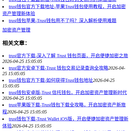
trust钱包官方下载地址-苹果Trust钱包使用教程，开启加密
资产管理新体验
trust钱包苹果-Trust钱包用不了吗？深入解析使用难题
加密资产管理
相关文章：
trust官方下载-深入了解 Trust 钱包页面，开启便捷加密之旅
2026-04-25 15:05:05
trust官方安卓下载-Trust 钱包交易记录查询全攻略
2026-04-
25 15:05:05
trust钱包官方下载-如何获得Trust钱包地址
2026-04-25
15:05:05
trust钱包安卓版-Trust 信托钱包，开启加密资产管理新时代
2026-04-25 15:05:05
trust苹果版下载-Trust钱包下载全攻略，开启加密资产新旅
程
2026-04-25 15:05:05
trust钱包下载-Trust Wallet iOS版，开启便捷加密资产管理新
体验
2026-04-25 15:05:05