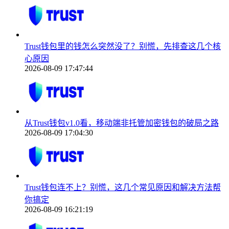
Trust钱包里的钱怎么突然没了？别慌，先排查这几个核
心原因
2026-08-09 17:47:44
从Trust钱包v1.0看，移动端非托管加密钱包的破局之路
2026-08-09 17:04:30
Trust钱包连不上？别慌，这几个常见原因和解决方法帮
你搞定
2026-08-09 16:21:19