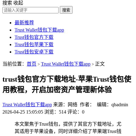
搜索
收起
搜索
最新推荐
Trust Wallet钱包下载app
Trust钱包官方下载
Trust钱包苹果下载
Trust钱包安卓下载
当前位置：
首页
Trust Wallet钱包下载app
正文
>
>
trust钱包官方下载地址-苹果Trust钱包使
用教程，开启加密资产管理新体验
Trust Wallet钱包下载app
来源：网络 作者： 编辑：qbadmin
2026-04-25 15:05:05
浏览：514
评论：0
本文聚焦于Trust钱包，提供了其官方下载地址，尤
其适用于苹果设备，同时详细介绍了苹果端Trust钱