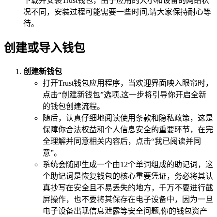
下载并安装Trust钱包，由于应用的大小和设备的网络状
况不同，安装过程可能需要一些时间,请大家保持耐心等
待。
创建或导入钱包
创建新钱包
打开Trust钱包应用程序，当欢迎界面映入眼帘时，
点击“创建新钱包”选项,这一步将引导你开启全新
的钱包创建流程。
随后，认真仔细地阅读使用条款和隐私政策，这是
保障你合法权益和个人信息安全的重要环节，在完
全理解并同意相关内容后，点击“我已阅读并同
意”。
系统会随即生成一个由12个单词组成的助记词，这
个助记词是恢复钱包的核心重要凭证，务必将其认
真抄写在安全且不易丢失的地方，千万不要进行截
屏操作，也不要将其保存在电子设备中，因为一旦
电子设备出现信息泄露等安全问题,你的钱包资产