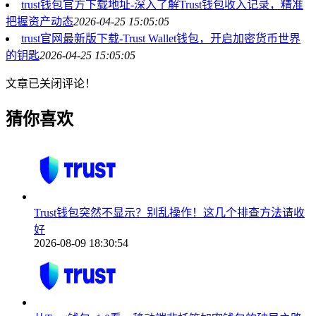
trust钱包官方下载地址-深入了解Trust钱包收入记录，精准
把握资产动态
2026-04-25 15:05:05
trust官网最新版下载-Trust Wallet钱包，开启加密货币世界
的钥匙
2026-04-25 15:05:05
文章已关闭评论！
猜你喜欢
Trust钱包突然不显示？别乱操作！这几个排查方法请收
好
2026-08-09 18:30:54