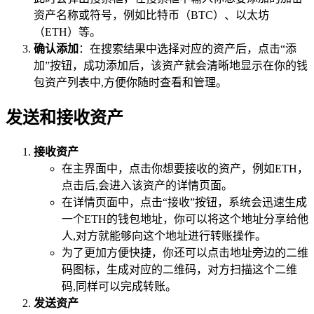
资产名称或符号，例如比特币（BTC）、以太坊
（ETH）等。
确认添加
：在搜索结果中选择对应的资产后，点击“添
加”按钮，成功添加后，该资产就会清晰地显示在你的钱
包资产列表中,方便你随时查看和管理。
发送和接收资产
接收资产
在主界面中，点击你想要接收的资产，例如ETH，
点击后,会进入该资产的详情页面。
在详情页面中，点击“接收”按钮，系统会迅速生成
一个ETH的钱包地址，你可以将这个地址分享给他
人,对方就能够向这个地址进行转账操作。
为了更加方便快捷，你还可以点击地址旁边的二维
码图标，生成对应的二维码，对方扫描这个二维
码,同样可以完成转账。
发送资产