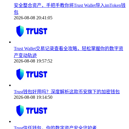
安全整合资产，手把手教你将Trust Wallet导入imToken钱
包
2026-08-08 20:41:05
Trust Wallet交易记录查看全攻略，轻松掌握你的数字资
产变动轨迹
2026-08-08 19:57:52
Trust钱包好用吗？深度解析这款币安旗下的加密钱包
2026-08-08 19:14:50
Trust信任钱包，你的数字资产安全守护者