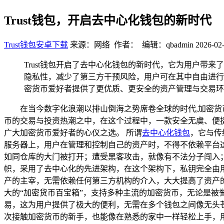
Trust钱包，开启去中心化钱包的新时代
Trust钱包安卓下载
来源：网络 作者： 编辑：qbadmin
2026-02-
Trust钱包开启了去中心化钱包的新时代，它为用户
隐私性，减少了第三方干预风险，用户可在其中自由进行
密货币爱好者提供了更优质、更安全的资产管理与交易环
在当今数字化浪潮以排山倒海之势席卷全球的时代,加密
币的交易与投资热潮之中，在这个过程中，一款安全无虞、便捷
广大加密货币爱好者的心仪之选。 所谓
去中心化钱包
，它与传
服务器上，用户在管理和控制自己的资产时，不得不依赖平台
如同仓库的大门被打开；遭受黑客攻击，就像有不法分子闯入；
帜，采用了去中心化的先进架构，在这个架构下，私钥完全由
产的主宰，无需依赖任何第三方机构的介入，大大提高了资产的
大的“加密货币百宝箱”，支持多种主流的加密货币，无论是被誉
易，这为用户提供了极大的便利，无需在多个钱包之间像无头苍
次接触加密货币的新手，也能像在熟悉的家中一样轻松上手，