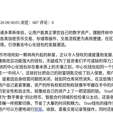
26 09:30:05
浏览：687
评论：0
带来了诸多革新体验，让用户能真正掌控自己的数字资产，摆脱传统
各类加密货币交易、存储等操作，交易流程更为高效便捷，在区块链
境，引领着去中心化钱包的发展潮流。
货币市场宛如一颗冉冉升起的新星，正以令人惊叹的速度蓬勃发展
高效且功能强大的钱包，无疑成为了投资者们不可或缺的得力工具
统的中心化钱包存在着本质上的天壤之别，中心化钱包如同一个
这一“中间人”，这就好比把自己的财富钥匙交给了别人保管，用
或者因自身经营问题而关闭，就如同仓库突然消失，在这些情况下，
用户自己紧紧掌握，资产的所有权和控制权就像牢牢握在手中的
安全性和自主性，就像给自己的资产上了一把坚固的锁。 Trus
为“数字黄金”的比特币、智能合约领域的佼佼者以太坊，还是各种
蝇一样频繁切换，节省了大量的时间和精力。 Trust钱包的操
用户可以方便地进行
转账
、收款、查看交易记录等操作，同时还