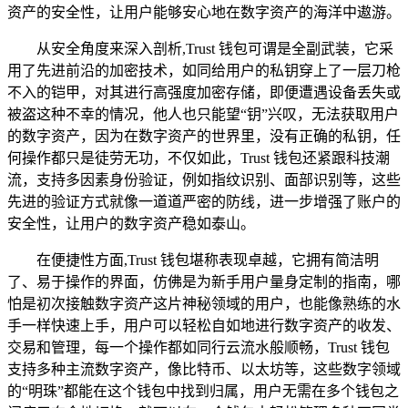
资产的安全性，让用户能够安心地在数字资产的海洋中遨游。
从安全角度来深入剖析,Trust 钱包可谓是全副武装，它采
用了先进前沿的加密技术，如同给用户的私钥穿上了一层刀枪
不入的铠甲，对其进行高强度加密存储，即便遭遇设备丢失或
被盗这种不幸的情况，他人也只能望“钥”兴叹，无法获取用户
的数字资产，因为在数字资产的世界里，没有正确的私钥，任
何操作都只是徒劳无功，不仅如此，Trust 钱包还紧跟科技潮
流，支持多因素身份验证，例如指纹识别、面部识别等，这些
先进的验证方式就像一道道严密的防线，进一步增强了账户的
安全性，让用户的数字资产稳如泰山。
在便捷性方面,Trust 钱包堪称表现卓越，它拥有简洁明
了、易于操作的界面，仿佛是为新手用户量身定制的指南，哪
怕是初次接触数字资产这片神秘领域的用户，也能像熟练的水
手一样快速上手，用户可以轻松自如地进行数字资产的收发、
交易和管理，每一个操作都如同行云流水般顺畅，Trust 钱包
支持多种主流数字资产，像比特币、以太坊等，这些数字领域
的“明珠”都能在这个钱包中找到归属，用户无需在多个钱包之