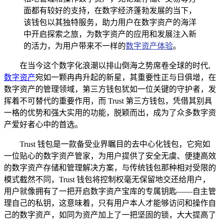
面都有较好的支持，在数字经济蓬勃发展的当下，
该钱包以其独特服务，助力用户在数字资产的海洋
中开启探索之旅，为数字资产的应用和发展注入新
的活力，为用户带来不一样的
数字资产体验
。
在当今这个数字化浪潮以排山倒海之势席卷全球的时代,
数字资产
宛如一颗冉冉升起的新星，其重要性正与日俱增，在
数字资产的管理领域，第三方钱包犹如一位关键的守护者，发
挥着不可替代的重要作用，而 Trust 第三方钱包，凭借其别具
一格的优势和强大实用的功能，脱颖而出，成为了众多数字资
产爱好者心中的首选。
Trust 钱包是一款备受业界瞩目的去中心化钱包，它宛如
一位贴心的数字资产管家，为用户提供了安全无虞、便捷高效
的数字资产存储和管理解决方案，与传统钱包那种相对受限的
模式截然不同，Trust 钱包将控制权毫无保留地交还给用户，
用户就像拥有了一把开启数字资产宝库的专属钥匙——自主管
理自己的私钥，这意味着，只有用户本人才能够访问和操作自
己的数字资产，如同为资产加上了一把坚固的锁，大大提高了