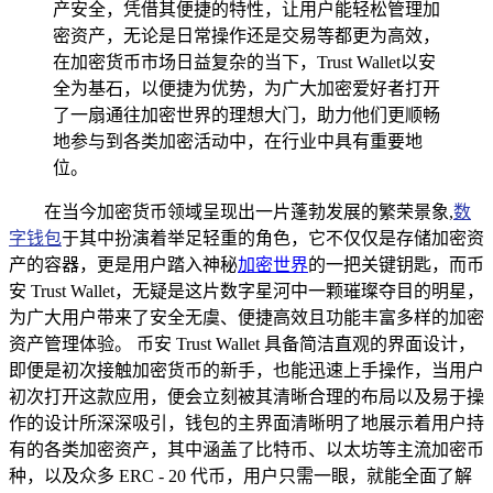
产安全，凭借其便捷的特性，让用户能轻松管理加
密资产，无论是日常操作还是交易等都更为高效，
在加密货币市场日益复杂的当下，Trust Wallet以安
全为基石，以便捷为优势，为广大加密爱好者打开
了一扇通往加密世界的理想大门，助力他们更顺畅
地参与到各类加密活动中，在行业中具有重要地
位。
在当今加密货币领域呈现出一片蓬勃发展的繁荣景象,
数
字钱包
于其中扮演着举足轻重的角色，它不仅仅是存储加密资
产的容器，更是用户踏入神秘
加密世界
的一把关键钥匙，而币
安 Trust Wallet，无疑是这片数字星河中一颗璀璨夺目的明星，
为广大用户带来了安全无虞、便捷高效且功能丰富多样的加密
资产管理体验。 币安 Trust Wallet 具备简洁直观的界面设计，
即便是初次接触加密货币的新手，也能迅速上手操作，当用户
初次打开这款应用，便会立刻被其清晰合理的布局以及易于操
作的设计所深深吸引，钱包的主界面清晰明了地展示着用户持
有的各类加密资产，其中涵盖了比特币、以太坊等主流加密币
种，以及众多 ERC - 20 代币，用户只需一眼，就能全面了解