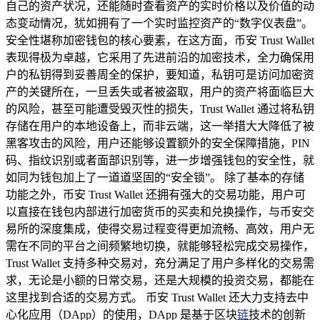
自己的资产状况，还能随时查看资产的实时价格以及价值的动
态变动情况，犹如拥有了一个实时监控资产的“数字仪表盘”。
安全性堪称加密钱包的核心要素，在这方面，币安 Trust Wallet
表现得极为卓越，它采用了先进前沿的加密技术，全力确保用
户的私钥得到妥善周全的保护，要知道，私钥可是访问加密资
产的关键所在，一旦丢失或者被盗取，用户的资产将面临巨大
的风险，甚至可能遭受毁灭性的损失，Trust Wallet 通过将私钥
存储在用户的本地设备上，而非云端，这一举措大大降低了被
黑客攻击的风险，用户还能够设置额外的安全保障措施，PIN
码、指纹识别或者面部识别等，进一步增强钱包的安全性，就
如同为钱包加上了一道道坚固的“安全锁”。 除了基本的存储
功能之外，币安 Trust Wallet 还拥有强大的交易功能，用户可
以直接在钱包内部进行加密货币的买卖和兑换操作，与币安交
易所的深度集成，使得交易过程变得更加流畅、高效，用户无
需在不同的平台之间频繁地切换，就能够轻松完成交易操作，
Trust Wallet 支持多种交易对，充分满足了用户多样化的交易需
求，无论是小额的日常交易，还是大规模的投资交易，都能在
这里找到合适的交易方式。 币安 Trust Wallet 还大力支持去中
心化应用（DApp）的使用，DApp 是基于区块
链
技术的创新