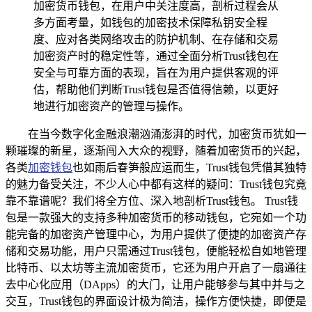
加密货币钱包，在用户中关注度高，剖析过程会从
多方面考量，如钱包的加密技术保障私钥安全程
度、应对各类网络攻击的防护机制、在存储和交易
加密资产时的稳定性等，通过全面分析Trust钱包在
安全与可靠方面的表现，旨在为用户提供客观的评
估，帮助他们判断Trust钱包是否值得信赖，以更好
地进行加密资产的管理与操作。
在当今数字化金融浪潮汹涌澎湃的时代，加密货币犹如一
颗璀璨的新星，逐渐闯入大众的视野，随着加密货币的兴起，
各类
加密钱包
也如雨后春笋般应运而生，Trust钱包凭借其独特
的魅力备受关注，不少人心中都有这样的疑问：Trust钱包究竟
靠不靠谱呢？我们将全方位、深入地剖析Trust钱包。 Trust钱
包是一款强大的支持多种加密货币的移动钱包，它宛如一个功
能完备的加密资产管理中心，为用户提供了便捷的加密资产存
储和交易功能，用户只需通过Trust钱包，便能轻松自如地管理
比特币、以太坊等主流加密货币，它还为用户开启了一扇通往
去中心化应用（DApps）的大门，让用户能够参与其中并与之
交互，Trust钱包的界面设计极为简洁，操作方便快捷，即便是