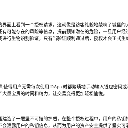
App 的界面上看到一个授权请求，这就像是访客礼貌地敲响了城
能存在的风险等信息，提前预知潜在的危险，一旦用户经过深思熟虑
进行生物识别验证，只有当验证顺利通过后，授权才会正式生效，
,使得用户无需每次使用 DApp 时都繁琐地手动输入钱包密码
了大量宝贵的时间和精力，让交易变得更加轻松愉悦。
户的钱包城堡建造了一层坚不可摧的护盾，在整个授权过程中，用户的私
不会泄露用户的私钥信息，从而为用户的资产安全提供了坚实可