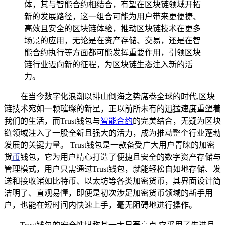
体，其与智能合约相结合，有望在区块链领域开拓
新的发展路径，这一组合可能为用户带来更便捷、
高效且安全的区块链体验，推动区块链技术在更多
场景的应用，无论是在资产存储、交易，还是在智
能合约执行等方面都可能发挥重要作用，引领区块
链行业迈向新的征程，为区块链生态注入新的活
力。
在当今数字化浪潮以排山倒海之势席卷全球的时代,区块
链技术宛如一颗璀璨的新星，正以前所未有的迅猛速度重塑着
我们的生活，而Trust钱包与
智能合约
的完美结合，无疑为区块
链领域注入了一股全新且强大的活力，成为推动整个行业蓬勃
发展的关键力量。 Trust钱包是一款备受广大用户青睐的加密
货
币
钱包，它为用户精心打造了便捷且安全的数字资产存储与
管理模式，用户只需通过Trust钱包，就能轻松自如地存储、发
送和接收诸如比特币、以太坊等各类加密货币，其界面设计简
洁明了、直观易懂，即便是初次涉足加密货币领域的新手用
户，也能在短时间内快速上手，毫无阻碍地进行操作。