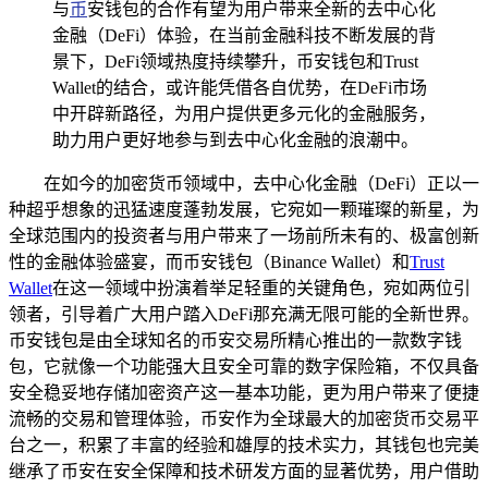
与
币
安钱包的合作有望为用户带来全新的去中心化
金融（DeFi）体验，在当前金融科技不断发展的背
景下，DeFi领域热度持续攀升，币安钱包和Trust
Wallet的结合，或许能凭借各自优势，在DeFi市场
中开辟新路径，为用户提供更多元化的金融服务，
助力用户更好地参与到去中心化金融的浪潮中。
在如今的加密货币领域中，去中心化金融（DeFi）正以一
种超乎想象的迅猛速度蓬勃发展，它宛如一颗璀璨的新星，为
全球范围内的投资者与用户带来了一场前所未有的、极富创新
性的金融体验盛宴，而币安钱包（Binance Wallet）和
Trust
Wallet
在这一领域中扮演着举足轻重的关键角色，宛如两位引
领者，引导着广大用户踏入DeFi那充满无限可能的全新世界。
币安钱包是由全球知名的币安交易所精心推出的一款数字钱
包，它就像一个功能强大且安全可靠的数字保险箱，不仅具备
安全稳妥地存储加密资产这一基本功能，更为用户带来了便捷
流畅的交易和管理体验，币安作为全球最大的加密货币交易平
台之一，积累了丰富的经验和雄厚的技术实力，其钱包也完美
继承了币安在安全保障和技术研发方面的显著优势，用户借助