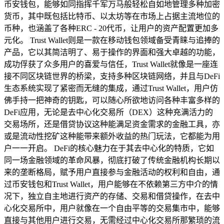
币安钱包，能够如同指挥千军万马般轻松自如地管理多种加密
货币，其中既包括比特币、以太坊等在市场上占据主流地位的
币种，也涵盖了各种ERC - 20代币，让用户的资产配置更加多
元化。 Trust Wallet则是一款在移动钱包领域备受青睐与追捧的
产品，它以其简洁明了、易于操作的界面和强大卓越的功能，
成功俘获了众多用户的喜爱与信任，Trust Wallet就像是一座连
接不同区块链世界的桥梁，支持多种区块链网络，并且与DeFi
生态系统实现了紧密而无缝的集成，通过Trust Wallet，用户仿
佛手持一把神奇的钥匙，可以随心所欲地访问各种丰富多样的
DeFi应用，无论是去中心化交易所（DEX）这种充满活力的
交易场所，还是借贷协议这种能满足资金需求的金融工具，亦
或是流动性挖矿这种能带来额外收益的热门玩法，它都能为用
户一一开启。 DeFi的核心魅力在于其去中心化的特质，它如
同一场金融领域的革命风暴，彻底打破了传统金融机构长期以
来的垄断格局，赋予用户直接参与金融活动的权利和自由，通
过币安钱包和Trust Wallet，用户能够在不依赖第三方中介的情
况下，独立自主地进行资产的存储、交易和借贷操作，在去中
心化交易所中，用户就像在一个自由平等的交易集市中，能够
直接与其他用户进行交易，无需经过中心化交易所那繁琐的流