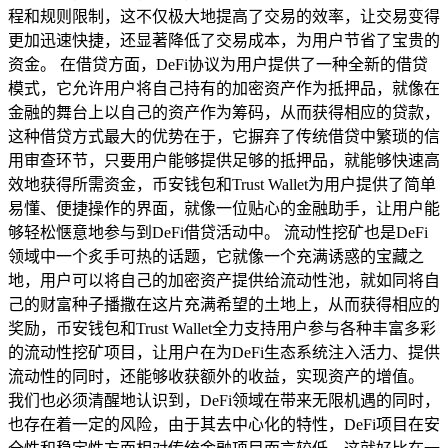
程和规则限制，这不仅极大地提高了交易的效率，让交易变得
更加迅速快捷，还显著降低了交易成本，为用户节省了宝贵的
资金。 在借贷方面，DeFi协议为用户提供了一种全新的借贷
模式，它允许用户将自己持有的加密资产作为抵押品，就像在
金融的舞台上以自己的资产作为筹码，从而获得相应的贷款，
这种借贷方式最大的优势在于，它摒弃了传统借贷中繁琐的信
用审查环节，只要用户能够提供足够的抵押品，就能够快速高
效地获得所需资金，币安钱包和Trust Wallet为用户提供了简单
易懂、便捷操作的界面，就像一位贴心的金融助手，让用户能
够轻松惬意地参与到DeFi借贷活动中。 流动性挖矿也是DeFi
领域中一个炙手可热的话题，它就像一个充满诱惑的宝藏之
地，用户可以将自己的加密资产提供给流动性池，就如同将自
己的财富种子播撒在这片充满希望的土地上，从而获得相应的
奖励，币安钱包和Trust Wallet全力支持用户参与各种丰富多彩
的流动性挖矿项目，让用户在为DeFi生态系统注入活力、提供
流动性的同时，还能够收获额外的收益，实现资产的增值。
我们也必须清醒地认识到，DeFi领域在带来无限机遇的同时，
也存在着一定的风险，由于其去中心化的特性，DeFi项目在安