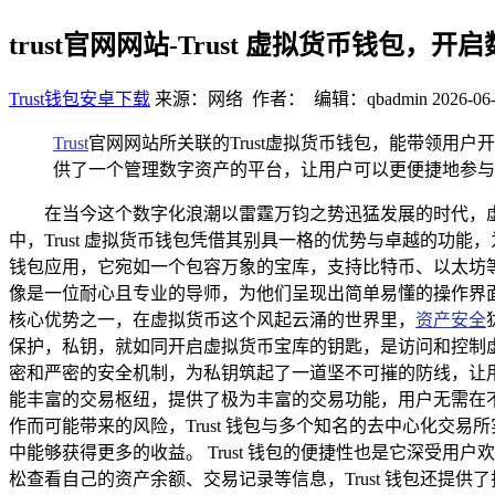
trust官网网站-Trust 虚拟货币钱包，
Trust钱包安卓下载
来源：网络 作者： 编辑：qbadmin
2026-06-
Trust
官网网站所关联的Trust虚拟货币钱包，能带领用
供了一个管理数字资产的平台，让用户可以更便捷地参与
在当今这个数字化浪潮以雷霆万钧之势迅猛发展的时代，
中，Trust 虚拟货币钱包凭借其别具一格的优势与卓越的功
钱包应用，它宛如一个包容万象的宝库，支持比特币、以太坊等
像是一位耐心且专业的导师，为他们呈现出简单易懂的操作界面，
核心优势之一，在虚拟货币这个风起云涌的世界里，
资产安全
保护，私钥，就如同开启虚拟货币宝库的钥匙，是访问和控制虚拟
密和严密的安全机制，为私钥筑起了一道坚不可摧的防线，让用户
能丰富的交易枢纽，提供了极为丰富的交易功能，用户无需在
作而可能带来的风险，Trust 钱包与多个知名的去中心化
中能够获得更多的收益。 Trust 钱包的便捷性也是它深受
松查看自己的资产余额、交易记录等信息，Trust 钱包还