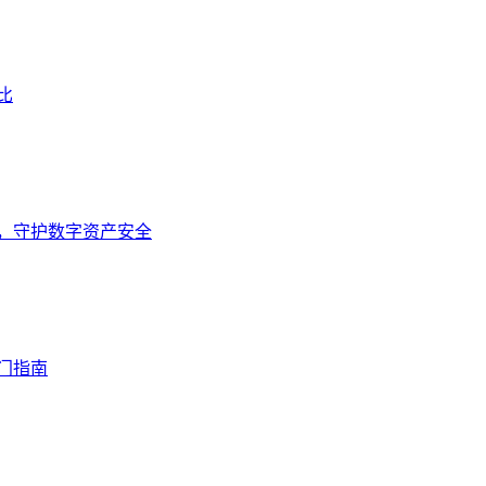
比
装网址，守护数字资产安全
入门指南