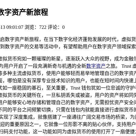
开启数字资产新旅程
13 09:01:07
浏览：722
评论：0
户开启数字资产新旅程，在当下数字化经济蓬勃发展的时代，虚拟货币
到数字资产的交易等活动中，有望帮助用户在数字资产领域探索
虚拟货币宛如一颗璀璨的新星，逐渐跃入大众的视野，成为金融
能，为用户开启了一段充满新奇与机遇的全新
数字资产
之旅。 Tru
多种主流虚拟货币，使用户能够轻而易举地管理自己的数字资产，对
哪怕是没有深厚专业技术知识的用户，也能在短时间内快速上手，轻
犹如一座稳固的基石，至关重要，Trust 钱包犹如一位忠诚的
货币的关键所在，一旦私钥丢失或被盗，用户的资产将如同失去保
能够安心地存储和管理自己的数字资产，无需担忧资产安全问题。
不同的平台之间频繁切换，只需在钱包内就能直接进行虚拟货币
交易所实现了深度集成，就像搭建了一座通往广阔交易市场的桥梁，
用户欢迎的重要原因之一，它就像一位形影不离的贴心伙伴，支持
提供了扫码支付功能，这一功能如同为虚拟货币的使用打开了一扇便