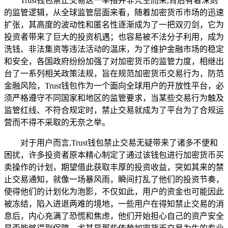
Trust钱包禁止交易这一举措并非凭空而来,背后有着深刻
的监管逻辑，从全球监管层面来看，随着加密货币市场的迅速
扩张，其高度的波动性和匿名性逐渐成为了一把双刃剑，它为
投资者带来了巨大的投资机遇；也容易被不法分子利用，成为
洗钱、非法集资等违法活动的温床，为了维护金融市场的稳定
和安全，各国政府纷纷加强了对加密货币的监管力度，相继出
台了一系列相关政策法规，旨在规范加密货币交易行为，防范
金融风险，Trust钱包作为一个面向全球用户的开放性平台，必
须严格遵守不同国家和地区的监管要求，当某些交易行为触及
监管红线、不符合规定时，禁止交易就成为了平台为了合规运
营而不得不采取的无奈之举。
对于用户而言,Trust钱包禁止交易无疑带来了诸多不便和
困扰，许多投资者原本精心制定了通过该钱包进行加密货币买
卖操作的计划，期望借此获取丰厚的投资收益，突如其来的禁
止交易通知，就像一场暴风雨，瞬间打乱了他们的投资节奏，
使得他们的计划化为泡影，不仅如此，用户的资金也可能因此
被冻结，陷入进退两难的境地，一些用户在得知禁止交易的消
息后，内心充满了恐慌和焦虑，他们开始担心自己的资产安全