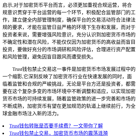
启示,对于加密货币平台而言，必须更加重视合规运营，将合
规意识贯穿于平台运营的每一个环节，积极配合监管部门的工
作，建立健全内部管理制度，确保平台的交易活动符合法律法
规的要求，才能在监管日益严格的环境下生存和发展，而对于
投资者来说，需要增强风险意识，充分认识到加密货币市场的
不确定性和潜在风险，不能仅仅因为加密货币的高收益而盲目
投资，要做好充分的市场调研和风险评估，合理进行资产配置
和风险管理，避免因盲目跟风而遭受损失。
Trust钱包禁止交易这一事件是加密货币市场发展过程中的
一个缩影,它深刻反映了加密货币行业在快速发展的同时，面
临着监管和合规的严峻挑战，无论是平台方还是投资者，都需
要在这个复杂多变的市场环境中不断调整和适应，以实现加密
货币市场的可持续发展，随着监管政策的进一步完善和市场的
不断成熟，加密货币有望在更加规范的轨道上继续前行，为全
球金融市场注入新的活力。
Trust钱包转账是否要手续费？一文带你了解
Trust钱包禁止交易，加密货币市场的震荡涟漪