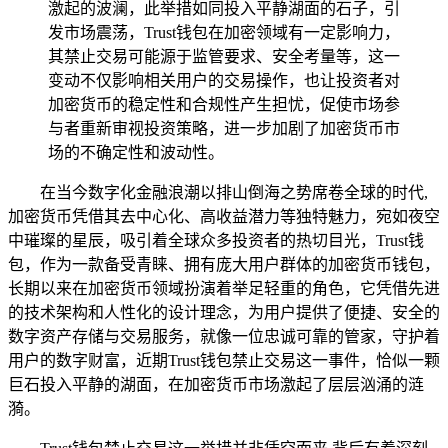
激起的波澜，此举措如同投入平静湖面的石子，引
发市场震荡，Trust钱包在加密领域有一定影响力，
其禁止交易可能源于监管要求、安全考量等，这一
变动不仅影响相关用户的交易操作，也让投资者对
加密货币的稳定性和合规性产生担忧，促使市场参
与者重新审视投资策略，进一步加剧了加密货币市
场的不确定性和波动性。
在当今数字化金融浪潮以排山倒海之势席卷全球的时代,
加密货币凭借其去中心化、高收益潜力等独特魅力，宛如夜空
中璀璨的星辰，吸引着全球众多投资者的热切目光，Trust钱
包，作为一款备受青睐、拥有庞大用户群体的加密货币钱包，
长期以来在加密货币领域扮演着举足轻重的角色，它凭借先进
的技术架构和人性化的设计理念，为用户提供了便捷、安全的
数字资产存储与交易服务，就像一位忠诚可靠的管家，守护着
用户的数字财富，近期Trust钱包禁止交易这一事件，恰似一颗
巨石投入平静的湖面，在加密货币市场激起了层层汹涌的涟
漪。