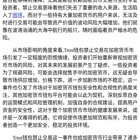
是否能够得到保障，尤其是那些依赖加密货币交易为生的专业
投资者，禁止交易意味着他们失去了重要的收入来源，生活陷
入了
困境
，而对于一些持有大量加密货币的用户来说，无法及
时进行交易可能会导致资产价值的波动风险大幅增加，他们就
像在波涛汹涌的大海中航行的船只，随时面临着资产缩水的危
险。
从市场影响的角度来看,Trust钱包禁止交易在加密货币市
场引发了一定程度的恐慌情绪，投资者们开始重新审视加密货
币市场的风险，对其未来的发展前景产生了疑虑，一些投资者
为了规避风险，可能会选择抛售手中的加密货币，这无疑会导
致市场供应增加，价格下跌，进一步加剧市场的不稳定，这一
事件也引发了市场对于加密货币钱包安全性和合规性的高度关
注，其他加密货币钱包平台可能会以此为契机，深刻反思自身
的运营模式和风险管理机制，加强自身的合规建设，提高用户
资金的安全性，这对于整个加密货币市场的健康发展来说，或
许是一次难得的机遇，它将促使市场更加规范和有序，为投资
者创造一个更加安全、稳定的投资环境。
Trust钱包禁止交易这一事件也给加密货币行业带来了诸多