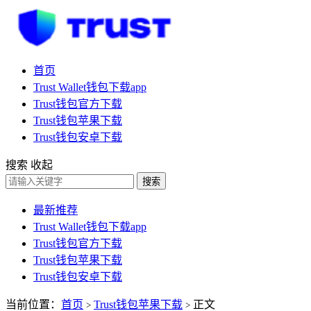
首页
Trust Wallet钱包下载app
Trust钱包官方下载
Trust钱包苹果下载
Trust钱包安卓下载
搜索
收起
搜索
最新推荐
Trust Wallet钱包下载app
Trust钱包官方下载
Trust钱包苹果下载
Trust钱包安卓下载
当前位置：
首页
Trust钱包苹果下载
正文
>
>