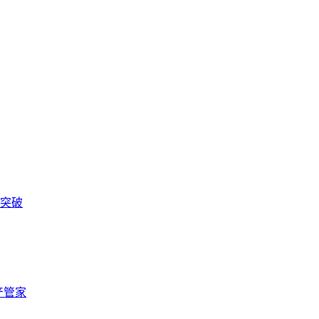
新突破
产管家