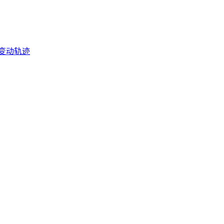
产变动轨迹