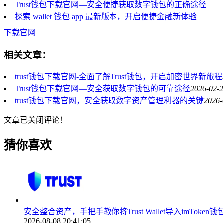
Trust钱包下载官网—安全便捷获取数字钱包的正确途径
探索 wallet 钱包 app 最新版本，开启便捷金融新体验
下载官网
相关文章：
trust钱包下载官网-全面了解Trust钱包，开启加密世界新旅程
Trust钱包下载官网—安全获取数字钱包的可靠途径
2026-02-2
trust钱包下载官网，安全获取数字资产管理利器的关键
2026-
文章已关闭评论！
猜你喜欢
安全整合资产，手把手教你将Trust Wallet导入imToken钱
2026-08-08 20:41:05