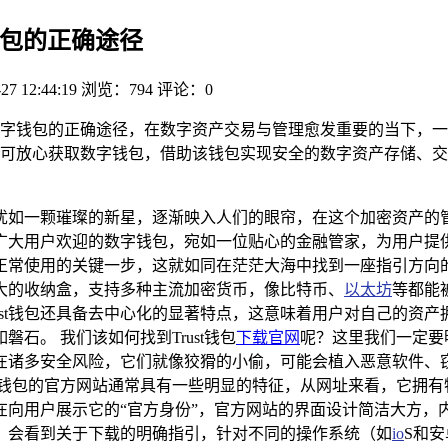
钱包的正确途径
27 12:44:19
浏览：794
评论：0
取数字钱包的正确途径，在数字资产交易与管理愈发重要的当下，一个
可放心获取数字钱包，借助该钱包实现安全的数字资产存储、交
犹如一颗璀璨的新星，逐渐映入人们的眼帘，在这个加密资产的
备受广大用户欢迎的数字钱包，宛如一位贴心的金融管家，为用户
能正常使用的关键一步，这就如同在茫茫大海中找到一座指引方向的灯
大的收纳盒，支持多种主流加密货币，像比特币、
以太坊
等都能
ust钱包还具备去中心化的显著特点，这意味着用户对自己的资
石。 我们该如何找到Trust钱包
下载官网
呢？这里我们一定要
在诸多安全风险，它们就像狡猾的小偷，可能会植入恶意软件、
ust钱包的官方网站通常具有一些明显的特征，从网址来看，它拥
在向用户展示它的“官方身份”，官方网站的界面设计简洁大方，
时，会看到关于下载的明确指引，针对不同的操作系统（如
io
S和