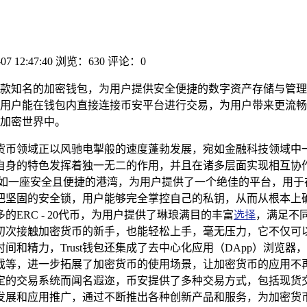
07 12:47:40
浏览：630
评论：0
包作为一款知名的加密钱包，为用户提供安全便捷的数字资产存储与
t钱包用户能在钱包内直接连接币安平台进行交易，为用户带来更流
加密世界中。
币领域正以风驰电掣般的速度蓬勃发展，宛如金融科技领域中一颗
自身的特色发挥着独一无二的作用，并且在诸多层面实现相互协
，它宛如一座安全且便捷的港湾，为用户提供了一个绝佳的平台，用
坚固的安全锁，用户能够完全掌控自己的私钥，从而从根本上确保
ERC - 20代币，为用户提供了琳琅满目的丰富
选择
，满足不同
初次接触加密货币的新手，也能轻松上手，毫无压力，它不仅可
和精力，Trust钱包还集成了去中心化应用（DApp）浏览
戏等，进一步拓展了加密货币的使用场景，让加密货币的应用不再
定的交易系统而闻名遐迩，币安提供了多种交易方式，包括现货
发展和应用推广，通过不断推出各种创新产品和服务，为加密货