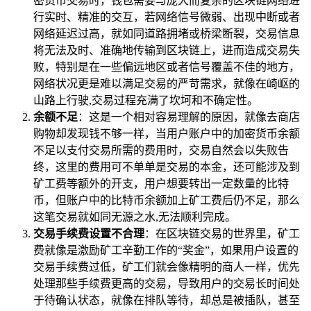
密货币交易时，钱包需要与庞大而复杂的区块链网络进
行实时、精准的交互，若网络信号微弱、出现中断或者
网络延迟过高，就如同道路拥堵或桥梁断裂，交易信息
将无法及时、准确地传输到区块链上，进而造成交易失
败，特别是在一些偏远地区或者信号覆盖不佳的地方，
网络状况更是难以满足交易的严苛需求，就像在崎岖的
山路上行驶,交易过程充满了坎坷和不确定性。
余额不足
：这是一个相对容易理解的原因，就像去商店
购物却发现钱不够一样，当用户账户中的加密货币余额
不足以支付交易所需的费用时，交易自然会以失败告
终，这里的费用可不单单是交易的本金，还可能涉及到
矿工费等额外的开支，用户想要转出一定数量的比特
币，但账户中的比特币余额加上矿工费后仍不足，那么
这笔交易就如同无源之水,无法顺利完成。
交易手续费设置不合理
：在区块链交易的世界里，矿工
费就像是激励矿工辛勤工作的“奖金”，如果用户设置的
交易手续费过低，矿工们就会像精明的商人一样，优先
处理那些手续费更高的交易，导致用户的交易长时间处
于待确认状态，就像在排队等待，却总是被插队，甚至