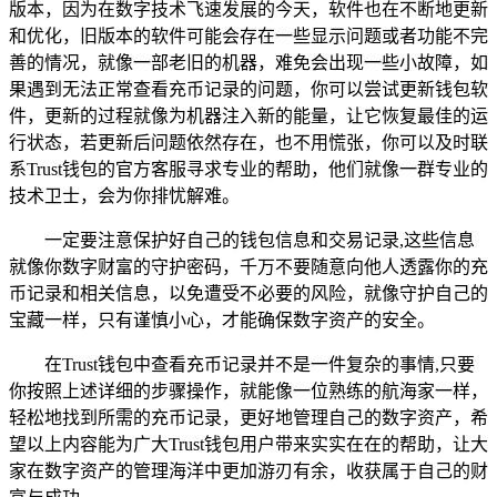
版本，因为在数字技术飞速发展的今天，软件也在不断地更新
和优化，旧版本的软件可能会存在一些显示问题或者功能不完
善的情况，就像一部老旧的机器，难免会出现一些小故障，如
果遇到无法正常查看充币记录的问题，你可以尝试更新钱包软
件，更新的过程就像为机器注入新的能量，让它恢复最佳的运
行状态，若更新后问题依然存在，也不用慌张，你可以及时联
系Trust钱包的官方客服寻求专业的帮助，他们就像一群专业的
技术卫士，会为你排忧解难。
一定要注意保护好自己的钱包信息和交易记录,这些信息
就像你数字财富的守护密码，千万不要随意向他人透露你的充
币记录和相关信息，以免遭受不必要的风险，就像守护自己的
宝藏一样，只有谨慎小心，才能确保数字资产的安全。
在Trust钱包中查看充币记录并不是一件复杂的事情,只要
你按照上述详细的步骤操作，就能像一位熟练的航海家一样，
轻松地找到所需的充币记录，更好地管理自己的数字资产，希
望以上内容能为广大Trust钱包用户带来实实在在的帮助，让大
家在数字资产的管理海洋中更加游刃有余，收获属于自己的财