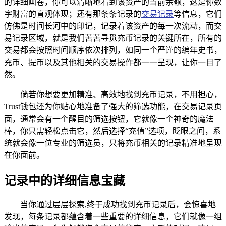
的详细画卷，你可以清晰地看到该资产的当前余额，这是你数
字财富的直观体现；还有那条条记录的
交易记录
等信息，它们
仿佛是时间长河中的印记，记录着该资产的每一次流动，而交
易记录区域，就是我们苦苦寻觅充币记录的关键所在，所有的
交易都会按照时间顺序依次排列，如同一个严谨的编年史书，
充币、提币以及其他相关的交易操作都一一呈现，让你一目了
然。
倘若你想要更加精准、高效地找到充币记录，不用担心，
Trust钱包还为你贴心地准备了强大的筛选功能，在交易记录页
面，通常会有一个醒目的筛选按钮，它就像一个神奇的魔法
棒，你只需轻松点击它，然后选择“充值”选项，眨眼之间，系
统就会像一位专业的筛选员，只将充币相关的记录精准地呈现
在你面前。
记录中的详细信息宝藏
当你通过层层探索,终于成功找到充币记录后，会惊喜地
发现，每条记录都蕴含着一些重要的详细信息，它们就像一组