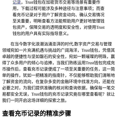
记录
，Trust钱包在加密货币交易等场景有重要作
用，下载过程可能涉及多种途径与注意事项；而查
看充币记录对于用户了解资金动向、确认交易情况
至关重要，明晰查看方法能帮助用户更好地管理钱
包资产，保障交易的透明度和安全性，对使用Trust
钱包的用户具有实际指导意义。
在当今数字化浪潮汹涌澎湃的时代,数字资产交易与管理
领域宛如一片充满机遇与挑战的广阔海洋，Trust钱包，凭借其
卓越的便捷性与坚如磐石的安全性，宛如一颗璀璨的明珠，赢
得了众多用户的倾心与追捧，当我们熟练运用Trust钱包完成充
币操作后，查看充币记录便成了一项至关重要的任务，这一简
单的操作，犹如一把精准的指南针，不仅能够帮助我们清晰地
了解资金的流向，在复杂多变的金融环境中找准方向，还能在
必要之时，为我们提供准确的核对和查询依据，确保每一笔交
易都安全无误，Trust钱包的充币记录究竟在哪里查看呢？就让
我们一同开启这场详细的探索之旅。
查看充币记录的精准步骤