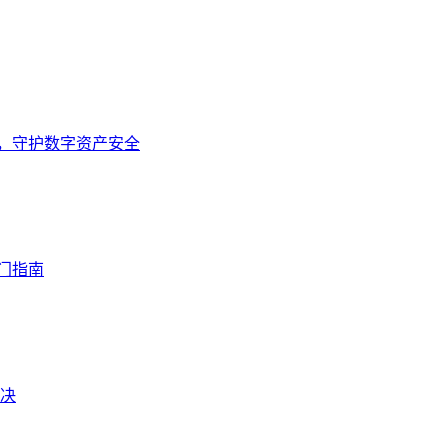
装网址，守护数字资产安全
入门指南
解决