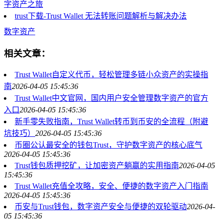
字资产之旅
trust下载-Trust Wallet 无法转账问题解析与解决办法
数字资产
相关文章：
Trust Wallet自定义代币，轻松管理多链小众资产的实操指
南
2026-04-05 15:45:36
Trust Wallet中文官网，国内用户安全管理数字资产的官方
入口
2026-04-05 15:45:36
新手零失败指南，Trust Wallet转币到币安的全流程（附避
坑技巧）
2026-04-05 15:45:36
币圈公认最安全的钱包Trust，守护数字资产的核心底气
2026-04-05 15:45:36
Trust钱包质押挖矿，让加密资产躺赢的实用指南
2026-04-05
15:45:36
Trust Wallet充值全攻略，安全、便捷的数字资产入门指南
2026-04-05 15:45:36
币安与Trust钱包，数字资产安全与便捷的双轮驱动
2026-04-
05 15:45:36