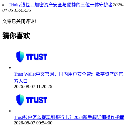
Trinity钱包，加密资产安全与便捷的三位一体守护者
2026-
04-05 15:45:36
文章已关闭评论！
猜你喜欢
Trust Wallet中文官网，国内用户安全管理数字资产的官
方入口
2026-08-07 11:20:26
Trust钱包怎么提现到银行卡？2024新手超详细操作指南
2026-08-07 09:54:00