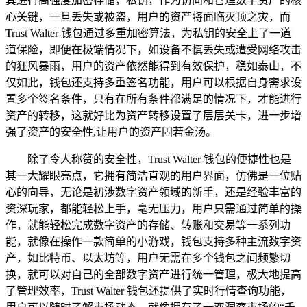
其进行高强度加密存储，私钥，作为访问和管理数字资产的核
心关键，一旦丢失或被盗，用户的资产将面临灭顶之灾，而
Trust Walter 钱包通过多重加密算法，为私钥的安全上了一道
道保险，即便在极端情况下，如设备不慎丢失或遭受网络攻击
的狂风暴雨，用户的资产依然能得到有效保护，稳如泰山，不
仅如此，钱包还支持多重签名功能，用户可以根据自身需求设
置多个签名条件，只有在所有条件都满足的情况下，才能进行
资产的转移，这就好比为资产转移设置了层层关卡，进一步增
强了资产的安全性,让用户的资产固若金汤。
除了令人称赞的安全性，Trust Walter 钱包的便捷性也是
其一大耀眼亮点，它拥有简洁直观的用户界面，仿佛是一位贴
心的向导，无论是初涉数字资产领域的新手，还是经验丰富的
资深玩家，都能轻松上手，毫无压力，用户只需通过简单的操
作，就能轻松完成数字资产的存储、转账和交易等一系列功
能，就像在操作一款简单的小游戏，钱包支持多种主流数字资
产，如比特币、以太坊等，用户无需在多个钱包之间频繁切
换，就可以对自己的全部数字资产进行统一管理，极大地提高
了管理效率，Trust Walter 钱包还提供了实时行情查询功能，