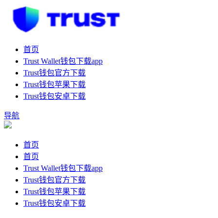
首页
Trust Wallet钱包下载app
Trust钱包官方下载
Trust钱包苹果下载
Trust钱包安卓下载
导航
首页
首页
Trust Wallet钱包下载app
Trust钱包官方下载
Trust钱包苹果下载
Trust钱包安卓下载