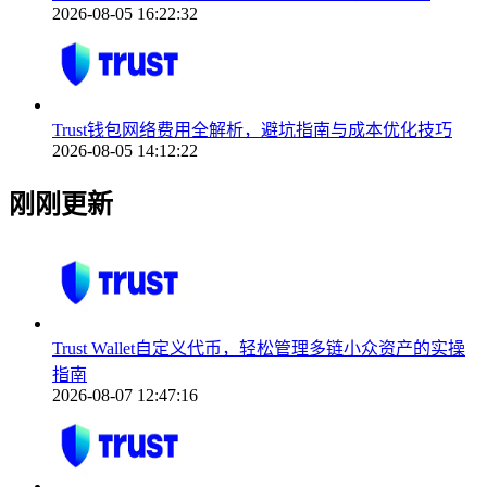
2026-08-05 16:22:32
Trust钱包网络费用全解析，避坑指南与成本优化技巧
2026-08-05 14:12:22
刚刚更新
Trust Wallet自定义代币，轻松管理多链小众资产的实操
指南
2026-08-07 12:47:16