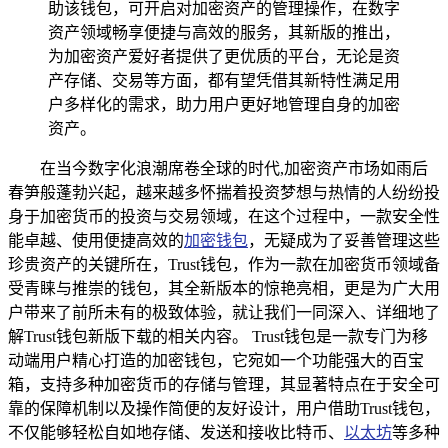
助该钱包，可开启对加密资产的管理操作，在数字
资产领域畅享便捷与高效的服务，其新版的推出，
为加密资产爱好者提供了更优质的平台，无论是资
产存储、交易等方面，都有望凭借其新特性满足用
户多样化的需求，助力用户更好地管理自身的加密
资产。
在当今数字化浪潮席卷全球的时代,加密资产市场如雨后
春笋般蓬勃兴起，越来越多怀揣着投资梦想与热情的人纷纷投
身于加密货币的投资与交易领域，在这个过程中，一款安全性
能卓越、使用便捷高效的
加密钱包
，无疑成为了妥善管理这些
珍贵资产的关键所在，Trust钱包，作为一款在加密货币领域备
受青睐与推崇的钱包，其全新版本的惊艳亮相，更是为广大用
户带来了前所未有的极致体验，就让我们一同深入、详细地了
解Trust钱包新版下载的相关内容。 Trust钱包是一款专门为移
动端用户精心打造的加密钱包，它宛如一个功能强大的百宝
箱，支持多种加密货币的存储与管理，其显著特点在于安全可
靠的保障机制以及操作简便的友好设计，用户借助Trust钱包，
不仅能够轻松自如地存储、发送和接收比特币、
以太坊
等多种