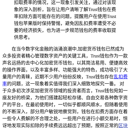
扣取费率的情况，这一现象引发关注，通过对该现
象的深入剖析，旨在让用户清晰了解Trust钱包在费
率扣除方面可能存在的问题，提醒用户在使用Trust
钱包苹果版时保持警惕，避免因乱扣费率遭受不必
要的经济损失，也为进一步规范钱包的费率收取提
供思考。
在当今数字化金融的汹涌浪潮中,加密货币钱包已然成为
众多投资者精心管理数字资产的关键工具，Trust钱包作为一款
声名远扬的去中心化加密货币钱包，以其简洁易用、便捷高效
的操作界面，以及丰富多样、功能强大的特色，成功吸引了大
量用户的青睐，近期不少用户纷纷反映，Trust钱包存在
乱扣费
率
的问题，这一现象着实值得我们深入细致地探究一番。 对
于众多初次涉足加密货币领域的投资者而言，Trust钱包宛如一
座友好的桥梁，为他们搭建起轻松存储、自由交易各种数字资
产的平台，在最初使用时，一切似乎都顺风顺水，但随着使用
的不断深入，部分用户敏锐地察觉到，钱包在扣费方面存在着
一些令人费解的不合理之处，一些用户在进行小额交易时，惊
讶地发现实际扣除的手续费远远超出了预期，按照正常的
区块