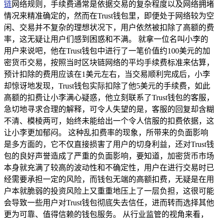
链
网络规则，手续费通常是依据交易的复杂程度以及网络拥堵
情况来精准确定的，然而在Trust钱包里，即便处于网络较为空
闲、交易并不复杂的理想状况下，用户依然被扣除了高额的费
率，这无疑让用户们感到困惑和不满。 就拿一位名叫小李的
用户来说吧，他在Trust钱包中进行了一笔价值约100美元的加
密货币交易，按照当时区块链网络的平均手续费标准来估算，
预计扣除的费用应该在1美元左右，当交易顺利完成后，小李
却惊讶地发现，Trust钱包实际扣除了他5美元的手续费，如此
高额的扣费让小李满心疑惑，他立刻联系了Trust钱包的客服，
急切地寻求合理的解释，可令人失望的是，客服的回复却含糊
不清、模棱两可，始终未能给出一个令人信服的扣费依据，这
让小李更加郁闷。 这种乱扣费率的现象，所带来的负面影响
是多方面的，它不仅直接损害了用户的切身利益，还对Trust钱
包的良好声誉造成了严重的负面影响，要知道，加密货币市场
本身就充满了较高的波动性和不确定性，用户在进行交易时已
经需要承担一定的风险，而钱包无端的高额扣费，无疑是在用
户本就脆弱的投资风险上又重重地压上了一层负担，这很可能
会导致一些用户对Trust钱包彻底失去信任，进而转而选择其他
更为可靠、值得信赖的钱包服务。 从行业监管的视角来看，