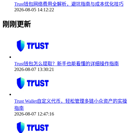
Trust钱包网络费用全解析，避坑指南与成本优化技巧
2026-08-05 14:12:22
刚刚更新
Trust钱包怎么提取？新手也能看懂的详细操作指南
2026-08-07 13:30:21
Trust Wallet自定义代币，轻松管理多链小众资产的实操
指南
2026-08-07 12:47:16