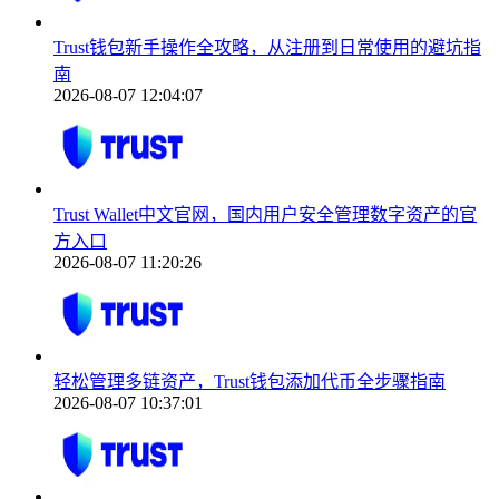
Trust钱包新手操作全攻略，从注册到日常使用的避坑指
南
2026-08-07 12:04:07
Trust Wallet中文官网，国内用户安全管理数字资产的官
方入口
2026-08-07 11:20:26
轻松管理多链资产，Trust钱包添加代币全步骤指南
2026-08-07 10:37:01