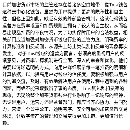
目前加密货币市场的监管还存在着诸多空白地带，像Trust钱包
这种去中心化钱包，虽然为用户提供了更高的隐私性和自主
性，但也正因如此，缺乏有效的外部监管机制，这就使得钱包
运营方在费率设置和扣费规则上拥有了较大的自主权，从而容
易出现乱扣费的不良情况，为了切实保障用户的合法权益，相
关部门应当加强对加密货币钱包行业的监管力度，明确费率的
计算标准和扣费规则，从源头上防止类似乱扣费率的现象再次
发生。 对于Trust钱包的运营方而言，必须高度重视用户的反
馈意见，对费率计算机制进行全面、深入的审查和优化，他们
需要以清晰透明的方式，向用户详细展示每一笔扣费的明细和
计算依据，以此提高用户对钱包的信任度，要积极加强与用户
的沟通交流，及时、有效地解决用户在使用过程中遇到的各种
问题，而绝不能采取敷衍了事的态度。 Trust钱包乱扣费率的
现象，无疑给整个加密货币钱包行业敲响了一记响亮的警钟，
无论是用户、运营方还是监管部门，都应当齐心协力、共同努
力，营造一个公平公正、透明有序、安全可靠的加密货币交易
环境，让数字资产的管理和交易变得更加规范、更加值得信
赖。