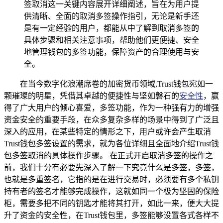
签取消这一关键内容展开详细阐述，旨在为用户提
供清晰、全面的取消多签操作指引，无论是新手还
是有一定经验的用户，都能从中了解到取消多签的
具体步骤和相关注意事项，帮助他们更便捷、安全
地管理钱包的多签功能，保障资产的合理使用与安
全。
在当今数字化浪潮席卷的加密货币领域,Trust钱包宛如一
颗璀璨的明星，凭借其卓越的便捷性与坚如磐石的
安全性
，赢
得了广大用户的倾心喜爱，多签功能，作为一种强有力的增强
资金安全的重要手段，在众多复杂多样的场景中得到了广泛且
深入的应用，在某些特定的情形之下，用户或许会产生取消
Trust钱包多签设置的需求，就为各位详细且全面地介绍Trust钱
包多签取消的具体操作步骤。 在正式开启取消多签的操作之
前，我们十分有必要先深入了解一下究竟什么是多签，多签，
也就是多重签名，它指的是在进行交易时，必须要有多个私钥
持有者的签名才能够完成操作，这就如同一个极为坚固的保险
柜，需要多把不同的钥匙才能将其打开，如此一来，便大大提
升了资金的安全性，在Trust钱包里，多签能够设置各式各样不