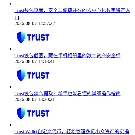
Trust钱包页面，安全与便捷并存的去中心化数字资产入
口
2026-08-07 14:57:22
Trust钱包截图，藏在手机相册里的数字资产安全感
2026-08-07 14:13:41
Trust钱包怎么提取？新手也能看懂的详细操作指南
2026-08-07 13:30:21
Trust Wallet自定义代币，轻松管理多链小众资产的实操