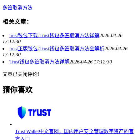
多签取消方法
相关文章：
trust钱包下载-Trust钱包多签取消方法详解
2026-04-26
17:12:30
trust正版钱包-Trust钱包多签取消方法全解析
2026-04-26
17:12:30
Trust钱包多签取消方法详解
2026-04-26 17:12:30
文章已关闭评论！
猜你喜欢
Trust Wallet中文官网，国内用户安全管理数字资产的官
方入口