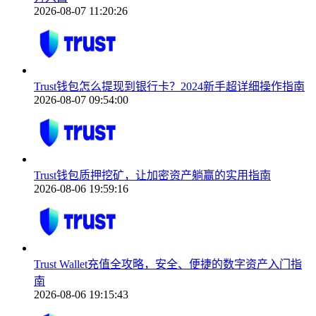
2026-08-07 11:20:26
Trust钱包怎么提现到银行卡？2024新手超详细操作指南
2026-08-07 09:54:00
Trust钱包质押挖矿，让加密资产躺赢的实用指南
2026-08-06 19:59:16
Trust Wallet充值全攻略，安全、便捷的数字资产入门指
南
2026-08-06 19:15:43