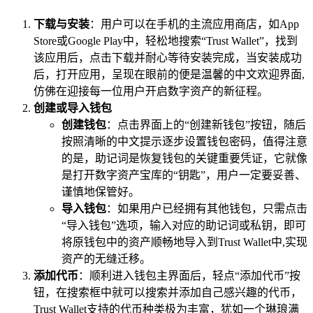
下载与安装
：用户可以在手机的主流应用商店，如App
Store或Google Play中，轻松地搜索“Trust Wallet”，找到
该应用后，点击下载并耐心等待安装完成，当安装成功
后，打开应用，呈现在眼前的便是温馨的中文欢迎界面,
仿佛在迎接每一位用户开启数字资产的新征程。
创建或导入钱包
创建钱包
：点击界面上的“创建新钱包”按钮，随后
按照清晰的中文提示逐步设置钱包密码，值得注意
的是，助记词是恢复钱包的关键重要凭证，它就像
是打开数字资产宝库的“钥匙”，用户一定要妥善、
谨慎地保管好。
导入钱包
：如果用户已经拥有其他钱包，只需点击
“导入钱包”选项，输入对应的助记词或私钥，即可
将原钱包中的资产顺畅地导入到Trust Wallet中,实现
资产的无缝迁移。
添加代币
：顺利进入钱包主界面后，轻点“添加代币”按
钮，在搜索框中就可以搜索并添加自己感兴趣的代币，
Trust Wallet支持的代币种类极为丰富，犹如一个琳琅满