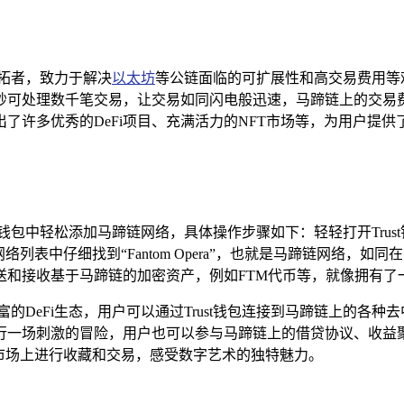
拓者，致力于解决
以太坊
等公链面临的可扩展性和高交易费用等难题
可处理数千笔交易，让交易如同闪电般迅速，马蹄链上的交易费
了许多优秀的DeFi项目、充满活力的NFT市场等，为用户提
rust钱包中轻松添加马蹄链网络，具体操作步骤如下：轻轻打开Tr
列表中仔细找到“Fantom Opera”，也就是马蹄链网络，
发送和接收基于马蹄链的加密资产，例如FTM代币等，就像拥有
Fi生态，用户可以通过Trust钱包连接到马蹄链上的各种去中心化交易
行一场刺激的冒险，用户也可以参与马蹄链上的借贷协议、收益
FT市场上进行收藏和交易，感受数字艺术的独特魅力。