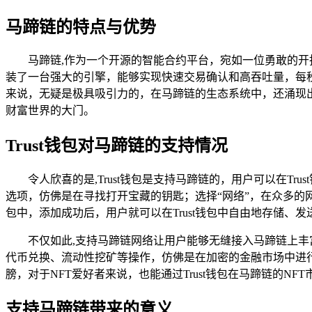
马蹄链的特点与优势
马蹄链,作为一个开源的智能合约平台，宛如一位勇敢的开
装了一台强大的引擎，能够实现快速交易确认和高吞吐量，每秒
来说，无疑是极具吸引力的，在马蹄链的生态系统中，还涌现出
财富世界的大门。
Trust钱包对马蹄链的支持情况
令人欣喜的是,Trust钱包是支持马蹄链的，用户可以在T
选项，仿佛是在寻找打开宝藏的钥匙；选择“网络”，在众多的网络
包中，添加成功后，用户就可以在Trust钱包中自由地存储、
不仅如此,支持马蹄链网络让用户能够无缝接入马蹄链上丰富的De
代币兑换、流动性挖矿等操作，仿佛是在加密的金融市场中进
膀，对于NFT爱好者来说，也能通过Trust钱包在马蹄链的N
支持马蹄链带来的意义