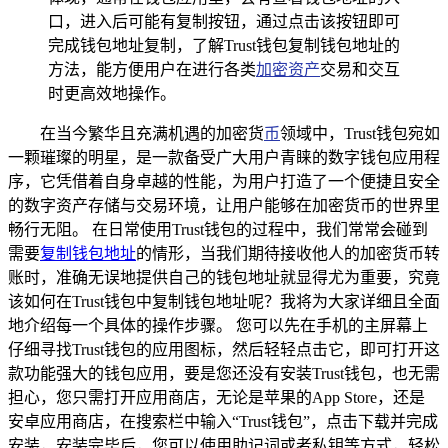
口，进入后可能有复制按钮，通过点击该按钮即可
完成钱包地址复制，了解Trust钱包复制钱包地址的
方法，能方便用户在进行各类
加密资产
交易和交互
时更高效地操作。
在当今繁华且充满机遇的加密货
币
领域中，Trust钱包宛如
一颗璀璨的明星，是一款备受广大用户青睐的数字钱包应用程
序，它凭借着自身卓越的性能，为用户打造了一个便捷且安全
的数字资产存储与交易环境，让用户能够在加密货币的世界里
畅行无阻。 在日常使用Trust钱包的过程中，我们常常会碰到
需要
复制钱包地址
的情形，当我们期待接收他人的加密货币转
账时，准确无误地提供自己的钱包地址就显得尤为重要，究竟
该如何在Trust钱包中复制钱包地址呢？我将为大家详细且全面
地介绍每一个具体的操作步骤。 您可以先在手机的主屏幕上
仔细寻找Trust钱包的应用图标，然后轻轻点击它，即可打开这
款功能强大的钱包应用，要是您还没有安装Trust钱包，也无需
担心，您只需打开应用商店，无论是苹果的App Store，还是
安卓应用商店，在搜索栏中输入“Trust钱包”，点击下载并完成
安装，安装完毕后，您可以使用助记词或者私钥等方式，轻松