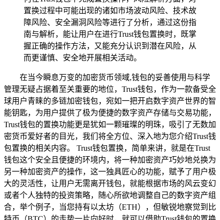
置换过程中可能出现的诸如市场波动风险、技术故
障风险、安全漏洞风险等进行了分析，通过这份指
南与解析，能让用户在进行Trust钱包置换时，既掌
握正确的操作方法，又能充分认识到潜在风险，从
而更谨慎、安全地开展相关活动。
在当今瞬息万变的加密货币领域,钱包的妥善使用与科学
管理无疑占据着至关重要的地位，Trust钱包，作为一款备受全
球用户青睐的多链加密钱包，宛如一把开启数字资产世界的智
能钥匙，为用户提供了极为便捷的数字资产存储与交易功能，
Trust钱包的置换功能更是犹如一颗璀璨的明珠，吸引了无数加
密货币爱好者的目光，我们将全方位、深入地为您介绍Trust钱
包置换的相关内容。 Trust钱包置换，简单来讲，就是在Trust
钱包这个安全且便捷的环境内，将一种加密资产巧妙地兑换为
另一种加密资产的操作，这一独具匠心的功能，赋予了用户极
大的灵活性，让用户无需离开钱包，就能根据市场的风云变幻
或者个人独特的投资策略，随心所欲地调整自己的数字资产组
合，举个例子，当您持有以太坊（ETH），但敏锐地察觉到比
特币（BTC）的走势一片向好时，就可以借助Trust钱包的置换