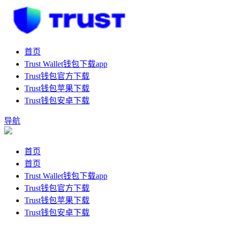
首页
Trust Wallet钱包下载app
Trust钱包官方下载
Trust钱包苹果下载
Trust钱包安卓下载
导航
首页
首页
Trust Wallet钱包下载app
Trust钱包官方下载
Trust钱包苹果下载
Trust钱包安卓下载