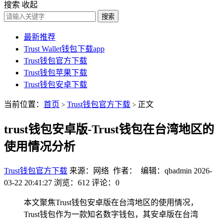
搜索
收起
搜索
最新推荐
Trust Wallet钱包下载app
Trust钱包官方下载
Trust钱包苹果下载
Trust钱包安卓下载
当前位置：
首页
Trust钱包官方下载
正文
>
>
trust钱包安卓版-Trust钱包在台湾地区的
使用情况分析
Trust钱包官方下载
来源：网络 作者： 编辑：qbadmin
2026-
03-22 20:41:27
浏览：612
评论：0
本文聚焦Trust钱包安卓版在台湾地区的使用情况，
Trust钱包作为一款知名数字钱包，其安卓版在台湾