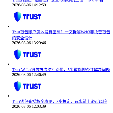
Trinity钱包，加密资产安全与便捷的三位一体守护者
2026-08-06 14:12:59
Trust钱包账户怎么没有密码？一文拆解Web3非托管钱包
的安全设计
2026-08-06 13:29:46
Trust Wallet钱包被冻结？别慌，5步教你排查并解决问题
2026-08-06 12:46:49
Trust钱包查授权全攻略，3步搞定，远离链上盗币风险
2026-08-06 12:03:39