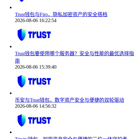
Trust钱包与Firo，隐私加密资产的安全搭档
2026-08-06 16:22:54
Trust钱包要使用哪个服务器？安全与性能的最优选择指
南
2026-08-06 15:39:40
币安与Trust钱包，数字资产安全与便捷的双轮驱动
2026-08-06 14:56:32