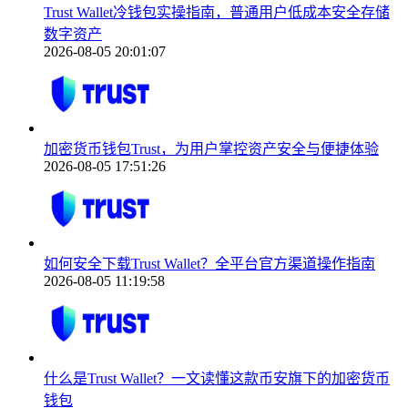
Trust Wallet冷钱包实操指南，普通用户低成本安全存储
数字资产
2026-08-05 20:01:07
加密货币钱包Trust，为用户掌控资产安全与便捷体验
2026-08-05 17:51:26
如何安全下载Trust Wallet？全平台官方渠道操作指南
2026-08-05 11:19:58
什么是Trust Wallet？一文读懂这款币安旗下的加密货币
钱包