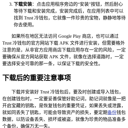
下载安装
：点击应用程序旁边的“安装”按钮，然后耐心
等待下载和安装完成，安装完成后，在应用列表中可以
找到 Trust 冷钱包，它就像一件珍贵的宝物，静静地等待
你去使用。
如果所在地区无法访问 Google Play 商店，也可以通过
Trust 冷钱包的官方网站下载 APK 文件进行安装，但需要格外
注意的是，从非官方应用商店下载应用存在一定的风险，一定
要确保从官方网站获取 APK 文件，就像在选择道路时，一定
要选择安全可靠的那一条，以保证下载的安全性。
下载后的重要注意事项
下载并安装好 Trust 冷钱包后，要及时创建或导入钱包，
在创建钱包时，一定要妥善保管好助记词，助记词就像是一把
开启宝藏的钥匙，是恢复钱包的重要凭证，如果丢失或泄露，
就如同丢失了钥匙，可能会导致资产的损失，要定期
备份
钱包
数据，以防设备丢失、损坏或被盗，就像为珍贵的物品准备多
个备份，确保万无一失。