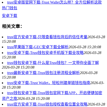
trust安卓版官网下载-Trust Wallet怎么样？全方位解析这款
热门钱包
安卓下载
相关文章：
trust官方安卓下载-只限查看钱包背后的信任考量
2026-03-28
15:20:08
trust苹果版下载-GEC安卓下载全解析
2026-03-28 15:20:08
trust安卓下载-Trust钱包安卓手机版下载全攻略
2026-03-28
15:20:08
trust钱包安卓下载-什么是Trust钱包？一文带你全面了解
2026-03-28 15:20:08
trust最新安卓下载-Trust钱包注册流程全解析
2026-03-28
15:20:08
trust安卓下载-Trust Wallet，轻松创建单链钱包指南
2026-03-
28 15:20:08
trust钱包安卓下载-Trust钱包官网下载APP，开启便捷加密
资产之旅
2026-03-28 15:20:08
trust官方安卓下载-Trust钱包授权查看位置全攻略
2026-03-28