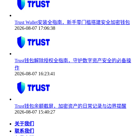
Trust Wallet安装全指南，新手零门槛搭建安全加密钱包
2026-08-07 17:06:38
Trust钱包解除授权全指南，守护数字资产安全的必备操
作
2026-08-07 16:23:41
Trust钱包余额截屏，加密资产的日常记录与边界提醒
2026-08-07 15:40:27
关于我们
联系我们