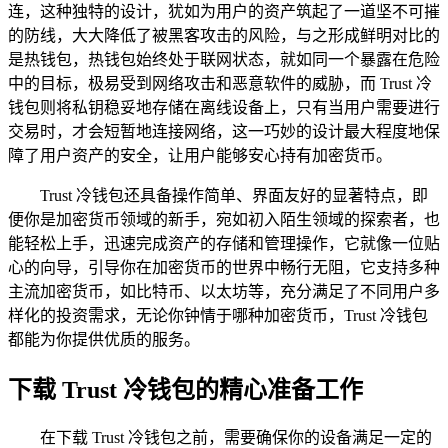
连，这种独特的设计，犹如为用户的资产筑起了一道坚不可摧
的防线，大大降低了被黑客攻击的风险，与之形成鲜明对比的
是热钱包，热钱包始终处于联网状态，就如同一个暴露在危险
中的目标，极易受到网络攻击和恶意软件的威胁，而 Trust 冷
钱包则将私钥稳妥地存储在离线设备上，只有当用户需要进行
交易时，才会短暂地连接网络，这一巧妙的设计最大程度地保
障了用户资产的安全，让用户能够安心持有加密货币。
Trust 冷钱包还具备操作简单、界面友好的显著特点，即
便你是加密货币领域的新手，宛如初入陌生领域的探索者，也
能轻松上手，迅速完成资产的存储和管理操作，它就像一位贴
心的向导，引导你在加密货币的世界中畅行无阻，它支持多种
主流加密货币，如比特币、以太坊等，充分满足了不同用户多
样化的投资需求，无论你钟情于哪种加密货币，Trust 冷钱包
都能为你提供优质的服务。
下载 Trust 冷钱包的精心准备工作
在下载 Trust 冷钱包之前，需要确保你的设备满足一定的