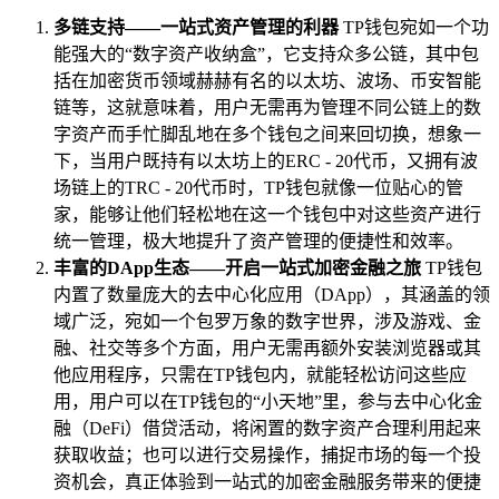
多链支持——一站式资产管理的利器
TP钱包宛如一个功
能强大的“数字资产收纳盒”，它支持众多公链，其中包
括在加密货币领域赫赫有名的以太坊、波场、币安智能
链等，这就意味着，用户无需再为管理不同公链上的数
字资产而手忙脚乱地在多个钱包之间来回切换，想象一
下，当用户既持有以太坊上的ERC - 20代币，又拥有波
场链上的TRC - 20代币时，TP钱包就像一位贴心的管
家，能够让他们轻松地在这一个钱包中对这些资产进行
统一管理，极大地提升了资产管理的便捷性和效率。
丰富的DApp生态——开启一站式加密金融之旅
TP钱包
内置了数量庞大的去中心化应用（DApp），其涵盖的领
域广泛，宛如一个包罗万象的数字世界，涉及游戏、金
融、社交等多个方面，用户无需再额外安装浏览器或其
他应用程序，只需在TP钱包内，就能轻松访问这些应
用，用户可以在TP钱包的“小天地”里，参与去中心化金
融（DeFi）借贷活动，将闲置的数字资产合理利用起来
获取收益；也可以进行交易操作，捕捉市场的每一个投
资机会，真正体验到一站式的加密金融服务带来的便捷