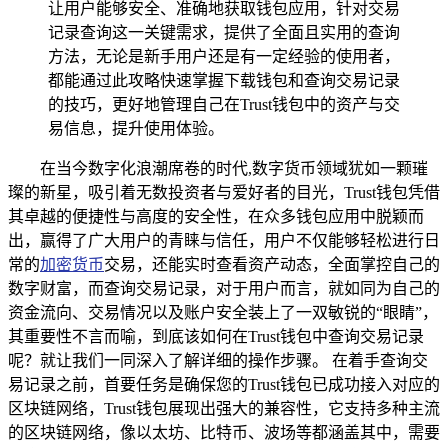
让用户能够安全、准确地获取钱包应用，针对交易
记录查询这一关键需求，提供了全面且实用的查询
方法，无论是新手用户还是有一定经验的使用者，
都能通过此攻略快速掌握下载钱包和查询交易记录
的技巧，更好地管理自己在Trust钱包中的资产与交
易信息，提升使用体验。
在当今数字化浪潮席卷的时代,数字货币领域犹如一颗璀
璨的新星，吸引着无数投资者与爱好者的目光，Trust钱包凭借
其卓越的便捷性与高度的安全性，在众多钱包应用中脱颖而
出，赢得了广大用户的青睐与信任，用户不仅能够轻松进行日
常的
加密货币
交易，还能实时查看资产动态，全面掌控自己的
数字财富，而查询交易记录，对于用户而言，就如同为自己的
资金流向、交易情况以及账户安全装上了一双敏锐的“眼睛”，
其重要性不言而喻，到底该如何在Trust钱包中查询交易记录
呢？就让我们一同深入了解详细的操作步骤。 在着手查询交
易记录之前，首要任务是确保您的Trust钱包已成功接入对应的
区块链网络，Trust钱包展现出强大的兼容性，它支持多种主流
的区块链网络，像以太坊、比特币、波场等都涵盖其中，需要