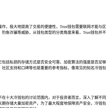
作，极大地提高了交易的便捷性，Trust钱包需要联网才能与区
鱼诈骗等威胁，从钱包类型的分类角度来看，Trust钱包并不
它包括私钥的存储方式是否安全可靠、加密算法的强度是否足够
、社区支持和口碑等也是重要的参考指标，像常见的知名冷钱包
也不在十大冷钱包的讨论范围内，对于投资者而言，深入了解不同
是长期存储大量加密资产，为了最大程度地保障资产安全，冷钱包