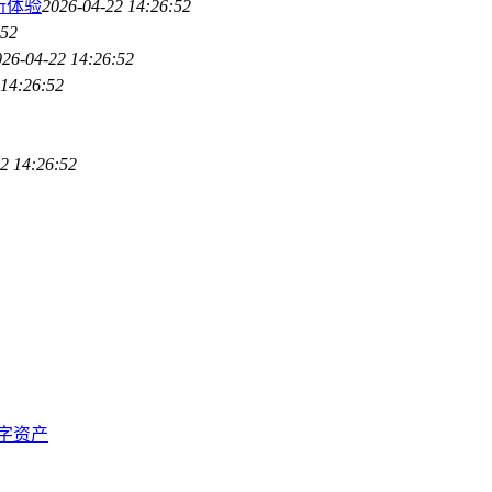
活新体验
2026-04-22 14:26:52
:52
026-04-22 14:26:52
 14:26:52
2 14:26:52
数字资产