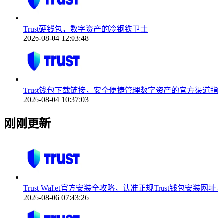
Trust硬钱包，数字资产的冷钢铁卫士
2026-08-04 12:03:48
Trust钱包下载链接，安全便捷管理数字资产的官方渠道
2026-08-04 10:37:03
刚刚更新
Trust Wallet官方安装全攻略，认准正规Trust钱包安
2026-08-06 07:43:26