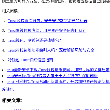
则是更为可靠的方案，在选择钱包时，投资者应根据自己的实
相关阅读：
1、
Trust 区块链冷钱包，安全守护数字资产的利器
2、
Trust冷钱包被冻结，用户资产安全何去何从？
3、
Trust钱包，冷钱包还是热钱包？
4、
Trust冷钱包地址能给别人吗？深度解析风险与安全
5、
冷钱包 Trust 详细设置指南
trust最新安卓下载-Trust钱包与币安网，加密世界的关键纽带
trust安卓版-Trust钱包是否属于十大冷钱包？深度剖析
trust正版钱包-Trust Wallet 新增币种，开启加密资产投资新
冷钱包
相关文章：