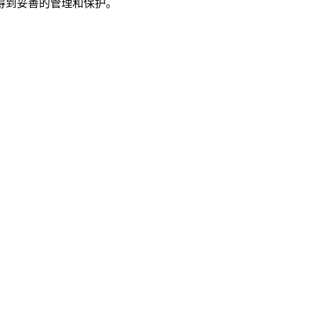
得到妥善的管理和保护。