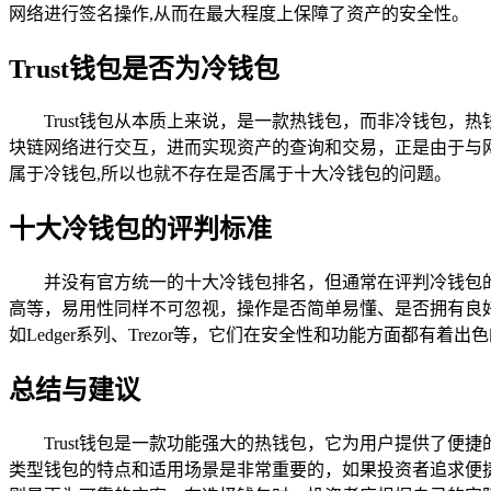
网络进行签名操作,从而在最大程度上保障了资产的安全性。
Trust钱包是否为冷钱包
Trust钱包从本质上来说，是一款热钱包，而非冷钱包，
块链网络进行交互，进而实现资产的查询和交易，正是由于与网
属于冷钱包,所以也就不存在是否属于十大冷钱包的问题。
十大冷钱包的评判标准
并没有官方统一的十大冷钱包排名，但通常在评判冷钱包
高等，易用性同样不可忽视，操作是否简单易懂、是否拥有良
如Ledger系列、Trezor等，它们在安全性和功能方面都有
总结与建议
Trust钱包是一款功能强大的热钱包，它为用户提供了
类型钱包的特点和适用场景是非常重要的，如果投资者追求便捷