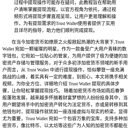
过程中提现操作可能存在疑问，此教程旨在帮助用
户清晰掌握提现流程，以官方视角为依托，通过视
频形式将提现步骤直观呈现，让用户更易理解和操
作，为有提现需求的Trust Wallet使用者提供了实用
且详尽的指导，助力他们顺利完成提现。
在当今加密货币如燎原之火般掀起热潮的大背景下,Trust
Wallet 宛如一颗璀璨的明星，作为一款备受广大用户青睐的数
字钱包，它宛如一位贴心的管家，为用户提供了极为便捷的加
密资产存储与管理服务，对于众多初涉加密货币领域的新手用
户而言，从 Trust Wallet 中进行提现操作，恰似攀登一座充满
挑战的山峰，着实具有一定的难度，别担心，本文将携手相关
视频，为你全方位、详细地介绍 Trust Wallet 提现的具体步
骤，让你轻松掌握提现技巧。 随着加密货币市场如雨后春笋
般蓬勃发展，越来越多怀揣着财富梦想的人纷纷投身其中，当
用户期望将手中的加密资产转化为法定货币，亦或是转移到其
他钱包时，提现操作就犹如一座连接虚拟与现实的桥梁，显得
尤为重要，Trust Wallet 宛如一个包容万象的宝库，支持多种加
密货币，像比特币、以太坊等这些广为人知的加密货币都能在