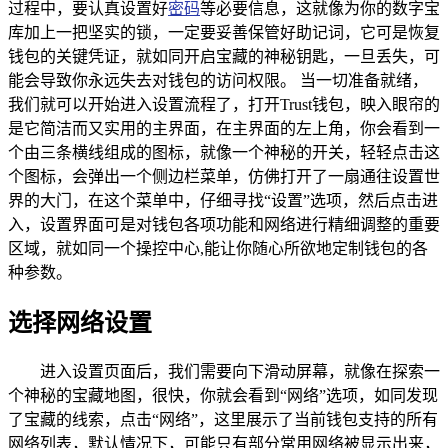
过程中，要认真设置好
密码
等必要信息，这就像为你的数字宝
库加上一把坚实的锁，一定要妥善保管好助记词，它可是恢复
钱包的关键凭证，就如同开启宝藏的神秘钥匙，一旦丢失，可
能会导致你永远失去对钱包的访问权限。 当一切准备就绪，
我们就可以开始进入设置流程了，打开Trust钱包，映入眼帘的
是它简洁而又实用的主界面，在主界面的左上角，你会看到一
个由三条横线组成的图标，就像一个神秘的开关，轻轻点击这
个图标，会弹出一个侧边栏菜单，仿佛打开了一扇通往设置世
界的大门，在这个菜单中，仔细寻找“设置”选项，然后点击进
入，设置界面可是对钱包各项功能和网络进行精细调整的重要
区域，就如同一个操控中心,能让你随心所欲地定制钱包的各
种参数。
选择网络设置
进入设置页面后，我们需要向下滑动屏幕，就像在探索一
个神秘的宝藏地图，很快，你就会看到“网络”选项，如同发现
了宝藏的线索，点击“网络”，这里展示了当前钱包支持的所有
网络列表，默认情况下，可能只有部分常用网络被显示出来，