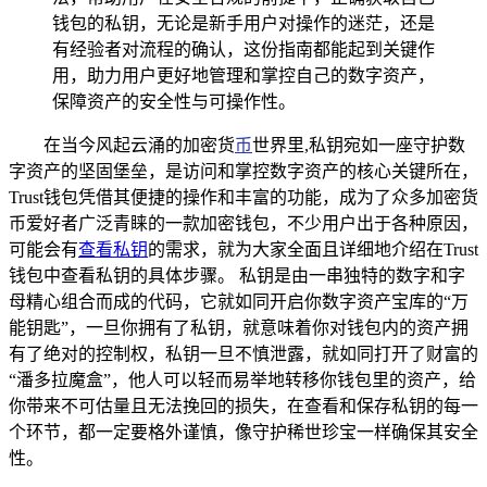
钱包的私钥，无论是新手用户对操作的迷茫，还是
有经验者对流程的确认，这份指南都能起到关键作
用，助力用户更好地管理和掌控自己的数字资产，
保障资产的安全性与可操作性。
在当今风起云涌的加密货
币
世界里,私钥宛如一座守护数
字资产的坚固堡垒，是访问和掌控数字资产的核心关键所在，
Trust钱包凭借其便捷的操作和丰富的功能，成为了众多加密货
币爱好者广泛青睐的一款加密钱包，不少用户出于各种原因，
可能会有
查看私钥
的需求，就为大家全面且详细地介绍在Trust
钱包中查看私钥的具体步骤。 私钥是由一串独特的数字和字
母精心组合而成的代码，它就如同开启你数字资产宝库的“万
能钥匙”，一旦你拥有了私钥，就意味着你对钱包内的资产拥
有了绝对的控制权，私钥一旦不慎泄露，就如同打开了财富的
“潘多拉魔盒”，他人可以轻而易举地转移你钱包里的资产，给
你带来不可估量且无法挽回的损失，在查看和保存私钥的每一
个环节，都一定要格外谨慎，像守护稀世珍宝一样确保其安全
性。