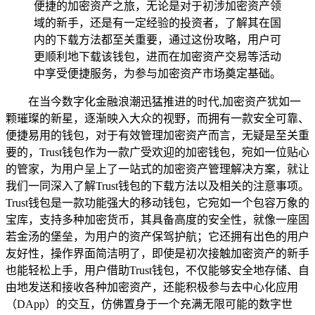
便捷的加密资产之旅，无论是对于初涉加密资产领
域的新手，还是有一定经验的投资者，了解其在国
内的下载方法都至关重要，通过这份攻略，用户可
更顺利地下载该钱包，进而在加密资产交易等活动
中享受便捷服务，为参与加密资产市场奠定基础。
在当今数字化金融浪潮迅猛推进的时代,加密资产犹如一
颗璀璨的新星，逐渐映入大众的视野，而拥有一款安全可靠、
便捷易用的钱包，对于有效管理加密资产而言，无疑是至关重
要的，Trust钱包作为一款广受欢迎的加密钱包，宛如一位贴心
的管家，为用户呈上了一站式的加密资产管理解决方案，就让
我们一同深入了解Trust钱包的下载方法以及相关的注意事项。
Trust钱包是一款功能强大的移动钱包，它宛如一个包容万象的
宝库，支持多种加密货币，其具备高度的安全性，就像一座固
若金汤的堡垒，为用户的资产保驾护航；它还拥有出色的用户
友好性，操作界面简洁明了，即使是初次接触加密资产的新手
也能轻松上手，用户借助Trust钱包，不仅能够安全地存储、自
由地发送和接收各种加密资产，还能积极参与去中心化应用
（DApp）的交互，仿佛置身于一个充满无限可能的数字世