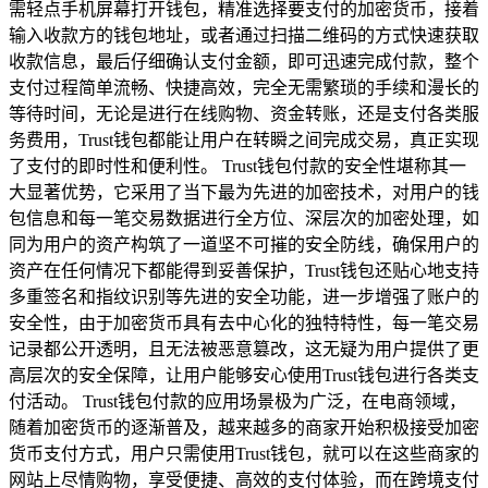
需轻点手机屏幕打开钱包，精准选择要支付的加密货币，接着
输入收款方的钱包地址，或者通过扫描二维码的方式快速获取
收款信息，最后仔细确认支付金额，即可迅速完成付款，整个
支付过程简单流畅、快捷高效，完全无需繁琐的手续和漫长的
等待时间，无论是进行在线购物、资金转账，还是支付各类服
务费用，Trust钱包都能让用户在转瞬之间完成交易，真正实现
了支付的即时性和便利性。 Trust钱包付款的安全性堪称其一
大显著优势，它采用了当下最为先进的加密技术，对用户的钱
包信息和每一笔交易数据进行全方位、深层次的加密处理，如
同为用户的资产构筑了一道坚不可摧的安全防线，确保用户的
资产在任何情况下都能得到妥善保护，Trust钱包还贴心地支持
多重签名和指纹识别等先进的安全功能，进一步增强了账户的
安全性，由于加密货币具有去中心化的独特特性，每一笔交易
记录都公开透明，且无法被恶意篡改，这无疑为用户提供了更
高层次的安全保障，让用户能够安心使用Trust钱包进行各类支
付活动。 Trust钱包付款的应用场景极为广泛，在电商领域，
随着加密货币的逐渐普及，越来越多的商家开始积极接受加密
货币支付方式，用户只需使用Trust钱包，就可以在这些商家的
网站上尽情购物，享受便捷、高效的支付体验，而在跨境支付