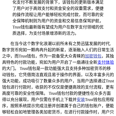
化支付不断发展的背景下，该钱包的更新版本满足
了用户对于高效支付和资金安全的双重需求，便捷
的操作流程让用户能够轻松完成付款，而可靠的安
全保障机制则为用户的资金和交易信息保驾护航，
Trust钱包最新版有望成为用户在数字支付领域的优
质选择，为支付场景增添新的活力。
在当今这个数字化浪潮以前所未有之势迅猛发展的时代,
数字货币宛如一颗冉冉升起的新星，逐渐融入人们的日常生活
之中，而Trust钱包，作为一款备受大众青睐的
加密钱包
，其独
具特色的付款功能，宛如为用户开启了一扇通往全新
支付体验
的大门。 Trust钱包是一款功能强大且支持多种加密货币的移
动钱包，它凭借简洁直观且易于操作的界面，以及丰富多元的
强大功能，成功吸引了数量众多的用户，当用户选择通过Trust
钱包进行付款时，收获的不仅仅是便捷高效的支付流程，更有
高度可靠的安全性保障。 Trust钱包付款的便捷性在众多方面
得以充分展现，用户仅需在手机上下载并
安装
Trust钱包应用程
序，按照系统提示完成注册并创建属于自己的钱包账户，便能
够轻松自如地管理各类加密货币，在进行付款操作时，用户只