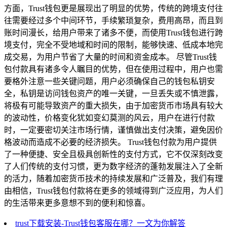
方面，Trust钱包更是展现出了明显的优势，传统的跨境支付往
往需要经过多个中间环节，手续繁琐复杂，费用高昂，而且到
账时间漫长，给用户带来了诸多不便，而使用Trust钱包进行跨
境支付，完全不受地域和时间的限制，能够快速、低成本地完
成交易，为用户节省了大量的时间和资金成本。 尽管Trust钱
包付款具有诸多令人瞩目的优势，但在使用过程中，用户也需
要格外注意一些关键问题，用户必须确保自己的钱包私钥安
全，私钥是访问钱包资产的唯一关键，一旦丢失或不慎泄露，
将极有可能导致资产的重大损失，由于加密货币市场具有较大
的波动性，价格变化犹如变幻莫测的风云，用户在进行付款
时，一定要密切关注市场行情，谨慎做出支付决策，避免因价
格波动而造成不必要的经济损失。 Trust钱包付款为用户提供
了一种便捷、安全且极具创新性的支付方式，它不仅深刻改变
了人们传统的支付习惯，更为数字经济的蓬勃发展注入了全新
的活力，随着加密货币技术的持续发展和广泛普及，我们有理
由相信，Trust钱包付款将在更多的领域得到广泛应用，为人们
的生活带来更多意想不到的便利和惊喜。
trust下载安装-Trust钱包客服在哪？一文为你解答