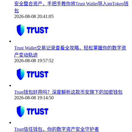
安全整合资产，手把手教你将Trust Wallet导入imToken钱
包
2026-08-08 20:41:05
Trust Wallet交易记录查看全攻略，轻松掌握你的数字资
产变动轨迹
2026-08-08 19:57:52
Trust钱包好用吗？深度解析这款币安旗下的加密钱包
2026-08-08 19:14:50
Trust信任钱包，你的数字资产安全守护者