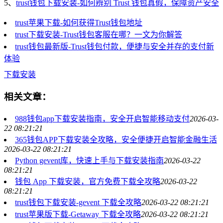
5、
trust钱包下载安装-如何辨别 Trust 钱包真假，保障资产安全
trust苹果下载-如何获得Trust钱包地址
trust下载安装-Trust钱包客服在哪？一文为你解答
trust钱包最新版-Trust钱包付款，便捷与安全并存的支付新
体验
下载安装
相关文章：
988钱包app下载安装指南，安全开启智能移动支付
2026-03-
22 08:21:21
365钱包APP下载安装全攻略，安全便捷开启智能金融生活
2026-03-22 08:21:21
Python gevent库，快速上手与下载安装指南
2026-03-22
08:21:21
钱包 App 下载安装，官方免费下载全攻略
2026-03-22
08:21:21
trust钱包下载安装-gevent 下载全攻略
2026-03-22 08:21:21
trust苹果版下载-Getaway 下载全攻略
2026-03-22 08:21:21