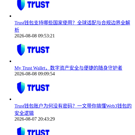
Trust钱包支持哪些国家使用？全球适配与合规边界全解
析
2026-08-08 09:53:21
My Trust Wallet，数字资产安全与便捷的随身守护者
2026-08-08 09:09:54
Trust钱包账户为何没有密码？一文带你搞懂Web3钱包的
安全逻辑
2026-08-07 20:43:29