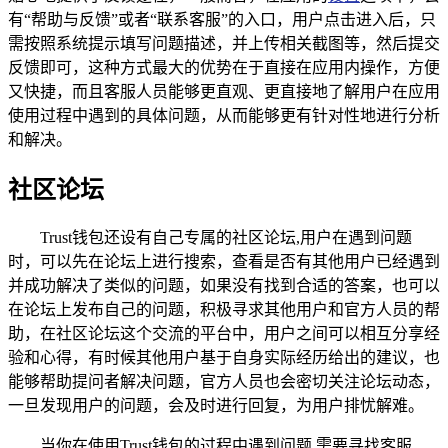
有“帮助与反馈”或者“联系客服”的入口，用户点击进入后，只
需按照系统提示填写问题描述，并上传相关截图等，然后提交
反馈即可，这种方式最大的优势在于直接在应用内操作，方便
又快捷，而且客服人员能够更直观、更直接地了解用户在应用
使用过程中遇到的具体问题，从而能够更有针对性地进行分析
和解决。
社区论坛
Trust钱包还设有自己专属的社区论坛,用户在遇到问题
时，可以先在论坛上进行搜索，查看是否有其他用户已经遇到
并成功解决了类似的问题，如果没有找到合适的答案，也可以
在论坛上发布自己的问题，积极寻求其他用户和官方人员的帮
助，在社区论坛这个交流的平台中，用户之间可以相互分享经
验和心得，有时候其他用户基于自身实际经历给出的建议，也
能够帮助提问者解决问题，官方人员也会密切关注论坛动态，
一旦发现用户的问题，会及时进行回复，为用户排忧解难。
当你在使用Trust钱包的过程中遇到问题,需要寻找客服